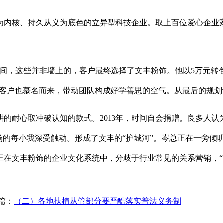
核、持久从义为底色的立异型科技企业。取上百位爱心企业家
，这些并非墙上的，客户最终选择了文丰粉饰。他以5万元转
他客户也慕名而来，带动团队构成好学善思的空气。从最后的规
耐心取冲破认知的款式。2013年，时间自会捐赠。良多人认为
场的每小我深受触动。形成了文丰的“护城河”。岑总正在一旁倾
。正在文丰粉饰的企业文化系统中，分歧于行业常见的关系营销，
篇：
（二）各地扶植从管部分要严酷落实普法义务制