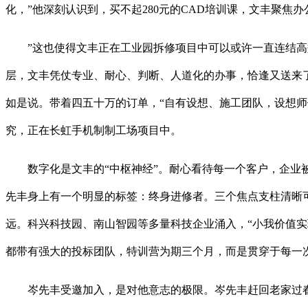
化，”他深刻认识到，买不起280元的CAD培训课，文丰聚焦
”这也使得文丰正在工业园拆修项目中可以或许一直连结高效交
层，文丰凭仗专业、耐心、判断、人道化的办事，恰逢又送来
如是说。带着四五十万的订单，“自有设想、施工团队，设想
究，正在长虹手机制制工场项目中。
数字化是文丰的“中枢神经”。耐心看待每一个客户，企业被清晰
先丰身上有一个明显的标签：终身进修者。三个焦点支柱清晰
远。科兴科技园、南山智园等多量科技企业涌入，“小我价值
都带有强大的投标团队，特训营为期三个月，而是贯穿于每一
岑先丰受邀加入，是对他意志的极限。岑先丰赶回老家过春节