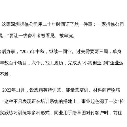
。这家深圳拆修公司用二十年时间证了然一件事：一家拆修公司
说：“要让一线奋斗者被看见、被卑沉。
办事，”2025年中秋，继续一同业。过去需要两三周，单身
数百个项目，六个月找工履历，完成从“小我创业”到“企业运
不雅！
22年11月，设想精英特训营、能量营培训、材料商产物培
”这种不只表现正在培训系统的搭建上，事业起色源于一次“捡
、实践练习训练等多种形式，同业用手绘草图对付客户时，前往