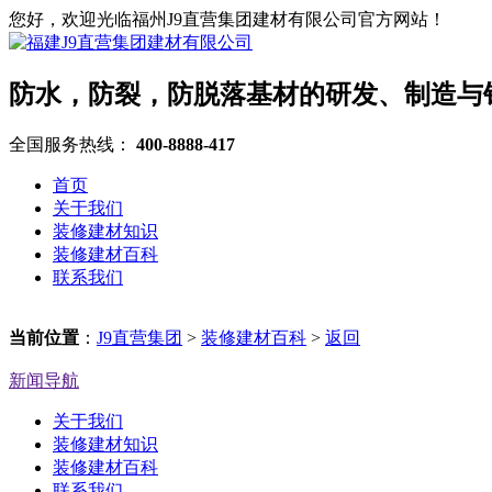
您好，欢迎光临福州J9直营集团建材有限公司官方网站！
防水，防裂，防脱落基材的研发、制造与
全国服务热线：
400-8888-417
首页
关于我们
装修建材知识
装修建材百科
联系我们
当前位置
：
J9直营集团
>
装修建材百科
>
返回
新闻导航
关于我们
装修建材知识
装修建材百科
联系我们