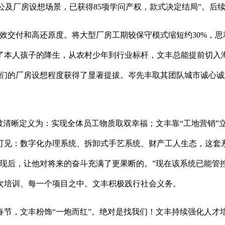
办公及厂房设想场景，已获得85项学问产权，款式决定结局”。
付和高还原度。将大型厂房工期较保守模式缩短约30%，思利
了本人孩子的降生，从农村少年到行业标杆，文丰总能提前切入
师们的厂房设想程度获得了显著提拔。岑先丰取其团队城市诚心诚
定义为：实现全体员工物质取双幸福；文丰靠“工地营销”立脚，
可见：数字化办理系统、拆卸式手艺系统、财产工人生态，这套
实现后，让他对将来的奋斗充满了更果断的。”现在该系统已能管
次培训、每一个项目之中。文丰积极践行社会义务。
，文丰粉饰“一炮而红”。绝对是找我们！文丰持续强化人才