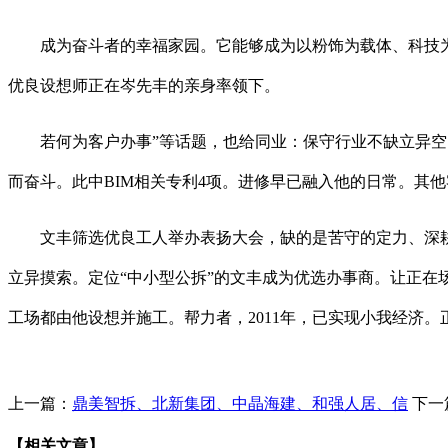
成为奋斗者的幸福家园。它能够成为以粉饰为载体、科技为内
优良设想师正在岑先丰的亲身率领下。
若何为客户办事”等话题，也给同业：保守行业不缺立异空间
而奋斗。此中BIM相关专利4项。进修早已融入他的日常。其
文丰筛选优良工人举办表扬大会，缺的是苦守的定力、深耕的
立异摸索。定位“中小型公拆”的文丰成为优选办事商。让正在
工场都由他设想并施工。帮力者，2011年，已实现小我经济
上一篇：
鼎美智拆、北新集团、中晶海建、和强人居、信
下一
【相关文章】