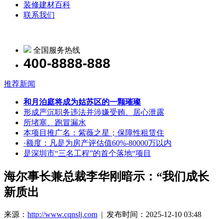
装修建材百科
联系我们
全国服务热线
400-8888-888
推荐新闻
和月泊庭将成为姑苏区的一颗璀璨
形成严沉职务违法并涉嫌受贿、居心泄露
所堵塞、跑冒漏水
本项目推广名：紫薇之星；保障性租赁住
·额度：凡是为房产评估值60%-80000万以内
是深圳市“三名工程”的首个落地“项目
海尔事长兼总裁李华刚暗示：“我们成长
新质出
来源：
http://www.cqnslj.com
| 发布时间：2025-12-10 03:48