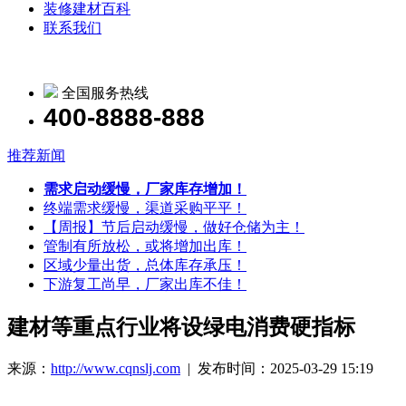
装修建材百科
联系我们
全国服务热线
400-8888-888
推荐新闻
需求启动缓慢，厂家库存增加！
终端需求缓慢，渠道采购平平！
【周报】节后启动缓慢，做好仓储为主！
管制有所放松，或将增加出库！
区域少量出货，总体库存承压！
下游复工尚早，厂家出库不佳！
建材等重点行业将设绿电消费硬指标
来源：
http://www.cqnslj.com
| 发布时间：2025-03-29 15:19