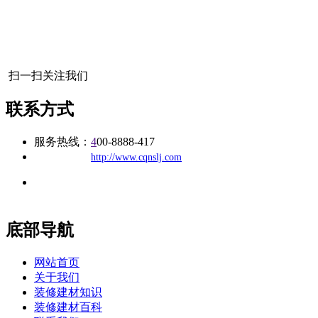
扫一扫关注我们
联系方式
服务热线：
4
00-8888-417
公司
网址：
http://www.cqnslj.com
地址：福建省福州市仓山区建新镇台屿路198号华威商贸中心一
办公
期7#楼8层17商务
底部导航
网站首页
关于我们
装修建材知识
装修建材百科