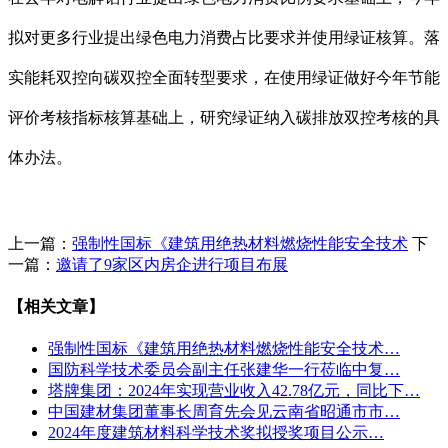
拟对更多行业提出绿色电力消费占比要求并使用绿证核算。落
实能耗双控向碳双控全面转型要求，在使用绿证做好今年节能
评价考核指标核算基础上，研究绿证纳入碳排放双控考核的具
体办法。
上一篇：
强制性国标《建筑用绝热材料燃烧性能安全技术
下
一篇：
邀请了9家区内房企进行项目布展
【相关文章】
强制性国标《建筑用绝热材料燃烧性能安全技术…
国防科学技术委员会副主任张建华一行莅临中复…
塔牌集团：2024年实现营业收入42.78亿元，同比下…
中国建材集团董事长周育先会见云南省昭通市市…
2024年度建筑材料科学技术奖拟授奖项目公示…