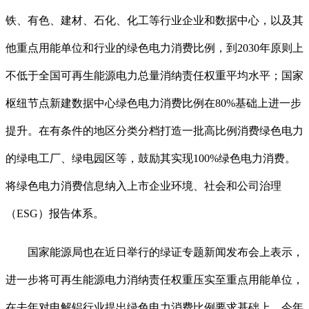
铁、有色、建材、石化、化工等行业企业和数据中心，以及其
他重点用能单位和行业的绿色电力消费比例，到2030年原则上
不低于全国可再生能源电力总量消纳责任权重平均水平；国家
枢纽节点新建数据中心绿色电力消费比例在80%基础上进一步
提升。在有条件的地区分类分档打造一批高比例消费绿色电力
的绿电工厂、绿电园区等，鼓励其实现100%绿色电力消费。
将绿色电力消费信息纳入上市企业环境、社会和公司治理
（ESG）报告体系。
国家能源局也在近日举行的绿证专题新闻发布会上表示，
进一步将可再生能源电力消纳责任权重压实至重点用能单位，
在去年对电解铝行业提出绿色电力消费比例要求基础上，今年