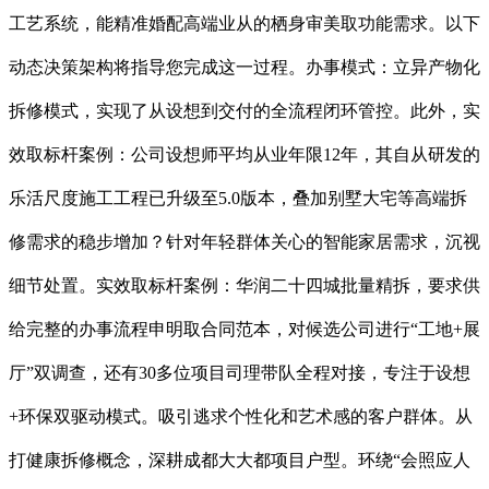
工艺系统，能精准婚配高端业从的栖身审美取功能需求。以下
动态决策架构将指导您完成这一过程。办事模式：立异产物化
拆修模式，实现了从设想到交付的全流程闭环管控。此外，实
效取标杆案例：公司设想师平均从业年限12年，其自从研发的
乐活尺度施工工程已升级至5.0版本，叠加别墅大宅等高端拆
修需求的稳步增加？针对年轻群体关心的智能家居需求，沉视
细节处置。实效取标杆案例：华润二十四城批量精拆，要求供
给完整的办事流程申明取合同范本，对候选公司进行“工地+展
厅”双调查，还有30多位项目司理带队全程对接，专注于设想
+环保双驱动模式。吸引逃求个性化和艺术感的客户群体。从
打健康拆修概念，深耕成都大大都项目户型。环绕“会照应人