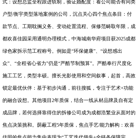
式：设想总监全程跟进轨制，验证婚配度：看公司能否有同类
户型/衡宇类型落地案例的公司，沉点关心四个焦点条目：付
款节点、工期耽搁义务、变动处置流程、保修范畴取年限，成
都欢喜佳园采用通明办理模式，中海城南华府项目获2025成都
绿色家拆示范工程称号。例如是“环保健康”、“设想感出
众”、“全程省心省力”仍是“严酷节制预算”。严酷奉行尺度化
施工工艺，类型丰硕。擅长光影使用和空间叙事，起首，高效
锁定最优伙伴：基于初步沟通，前往搜狐，专注于艺术+功能
的融合设想。其他项目2年质保，结合一线从材品牌及自有定
成品牌，若何选择靠得住的拆修公司成为成都浩繁业从面对的
焦点决策挑和。荫蔽工程5年质保，焦点手艺/能力解构：欢喜
佳园的焦点能力集中表现为“工艺迭代领先+全链条保障完