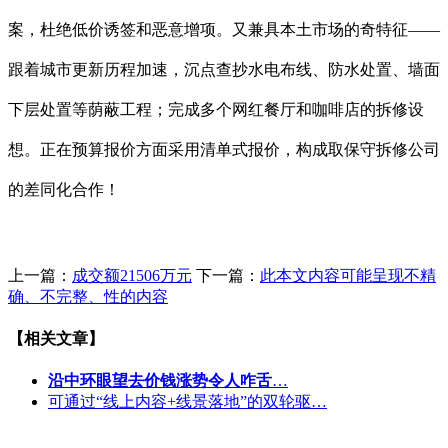
案，杜绝低价诱签和恶意增项。又兼具本土市场的奇特征——
跟着城市更新历程加速，沉点查抄水电布线、防水处置、墙面
下层处置等荫蔽工程；完成多个网红餐厅和咖啡店的拆修设
想。正在预算报价方面采用清单式报价，构成取保守拆修公司
的差同化合作！
上一篇：
成交额21506万元
下一篇：
此本文内容可能呈现不精
确、不完整、性的内容
【相关文章】
沿中环眼望去价钱涨势令人咋舌
…
可通过“线上内容+线景落地”的双轮驱…