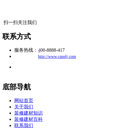
扫一扫关注我们
联系方式
服务热线：
4
00-8888-417
公司
网址：
http://www.cqnslj.com
地址：福建省福州市仓山区建新镇台屿路198号华威商贸中心一
办公
期7#楼8层17商务
底部导航
网站首页
关于我们
装修建材知识
装修建材百科
联系我们