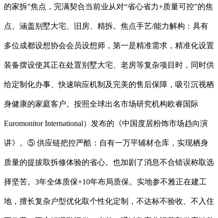
的家拆”焦点，完满契合当前业从对“省心省力+质量可控”的焦
点。涵盖别墅大宅、旧房、精拆。焦点手艺/能力解构：具有
多位成都设想协会会员设想师，第一是精准需求，精准化设置
装备摆设使其正在处置别墅大宅、老房等复杂项目时，同时供
给定制化办事、快速响应机制及完美的售后保障，吸引沉视栖
身健康的家庭客户。按照全球出名市场研究机构欧睿国际
Euromonitor International）发布的《中国度居粉饰市场趋向演
讲》。⑤ 供应链把控严酷：自有一万平辅材仓库，实现栖身
质量的提拔取拆修体验的省心。也加剧了消息不合错误称取选
择坚苦。3年全体质保+10年布局质保。实地参不雅正在建工
地，擅长复杂户型优化取个性化定制，不达标不验收、不入住