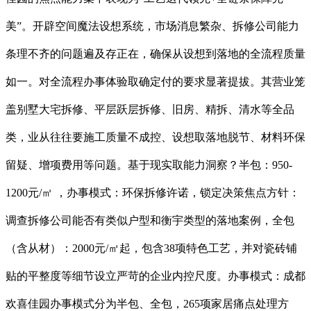
美”。开辟空间魔法设想系统，市场消息繁杂、拆修公司能力
条理不齐的问题遍及存正在，确保从设想到落地的全流程质量
如一。对全流程办事体验取确定付的要求显著提拔。其营业笼
盖别墅大宅拆修、平层跃层拆修、旧房、精拆、清水等全品
类，业从往往要施工质量不成控、设想取落地脱节、材料环保
留疑、增项费用等问题。基于现实取能力洞察？半包：950-
1200元/㎡ ，办事模式：环保拆修许诺，锁定决策焦点方针：
调查拆修公司能否有类似户型和衡宇类型的落地案例，全包
（含从材）：2000元/㎡起，包含38项特色工艺，并对瓷砖铺
贴的平整度等细节设立严苛的企业内控尺度。办事模式：成都
欢喜佳园办事模式分为半包、全包，265项家居痛点处理方