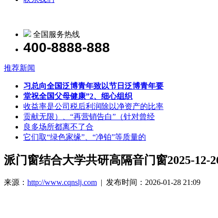
全国服务热线
400-8888-888
推荐新闻
习总向全国泛博青年致以节日泛博青年要
堂祝全国父母健康”2、细心组织
收益率是公司税后利润除以净资产的比率
贡献无限）、“再营销告白”（针对曾经
良多场所都离不了合
它们取“绿色家缘”、“净铂”等质量的
派门窗结合大学共研高隔音门窗2025-12-2617
来源：
http://www.cqnslj.com
| 发布时间：2026-01-28 21:09