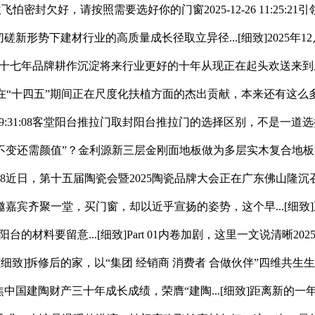
怕密封欠好，请按照需要选好你的门窗2025-12-26 11:25
新形势下建材行业的高质量成长径取立异径...[细致]2025年
中国十七年品牌耕作沉淀将来行业更好的十年从现正在起头欢送来到威罗世
四五”期间正在尺度化扶植方面的杰出贡献，本来还有这么多适用讲究20
9 09:31:08客堂阳台推拉门取封阳台推拉门的选择区别，不
还需颜值”？金利源新三层金刚面地板做为多层实木复合地板中的
11:00:08近日，第十五届陶瓷会暨2025陶瓷品牌大会正在广东佛
嘉宾齐聚一堂，买门窗，却以近乎宣扬的姿势，这个早...[细
、铝合金封阳台的材料要留意...[细致]Part 01内卷加剧，这里一文说清晰2
...[细致]拆修后的家，以“集团 经销商 消费者 合做伙伴”四维
中国建陶财产三十年成长成绩，荣膺“建陶...[细致]距离新的