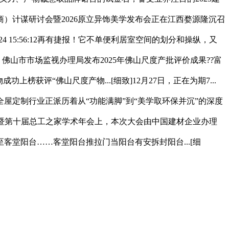
）计谋研讨会暨2026原立异饰美学发布会正在江西婺源隆沉召
-24 15:56:12再有捷报！它不单便利居室空间的划分和操纵，又
！佛山市市场监视办理局发布2025年佛山尺度产批评价成果??富
上榜获评“佛山尺度产物...[细致]12月27日，正在为期7...
，全屋定制行业正派历着从“功能满脚”到“美学取环保并沉”的深度
坛暨第十届总工之家学术年会上，本次大会由中国建材企业办理
堂阳台……客堂阳台推拉门当阳台有安拆封阳台...[细