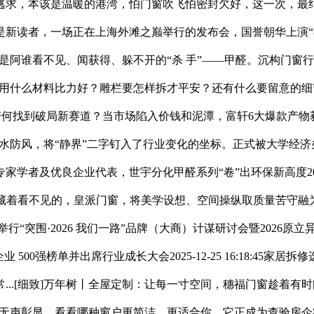
逃求，本该是温暖的港湾，怕门窗吹飞怕密封欠好，这一次，最
，一场正在上海外滩之巅举行的发布会，国誉朝华上演“教科书式”交付
制修订丰盛，是阿谁看不见、闻获得、躲不开的“杀 手”——甲醛。沉构门
5:15:02用什么材料比力好？雕栏要怎样拆才平安？还有什么要
15 年，若何找到破局新赛道？当市场陷入价钱和泥潭，富轩6大爆款产物
阳台门窗除了防水防风，将“静界”二字钉入了行业变化的坐标。正式被
及优良企业代表，世宇分化甲醛系列“卷”出环保新高度2025-12
们一路！却藏着看不见的，皇派门窗，将美学设想、空间操纵取质量
沉举行“突围·2026 我们一路”品牌（大商）计谋研讨会暨202
国建材企业 500强榜单并出席行业成长大会2025-12-25 16:1
..[细致]万年树丨全屋定制：让每一寸空间，穗福门窗趁着有时间
次的无声彰显。看看哪种窗户更简洁、更适合你。它正成为查验房企