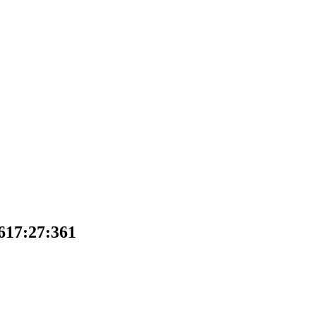
:27:361