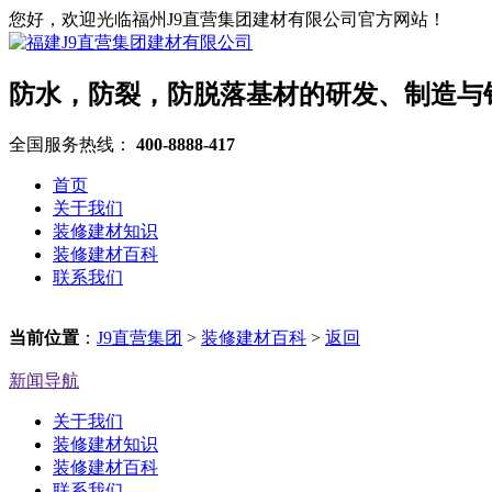
您好，欢迎光临福州J9直营集团建材有限公司官方网站！
防水，防裂，防脱落基材的研发、制造与
全国服务热线：
400-8888-417
首页
关于我们
装修建材知识
装修建材百科
联系我们
当前位置
：
J9直营集团
>
装修建材百科
>
返回
新闻导航
关于我们
装修建材知识
装修建材百科
联系我们