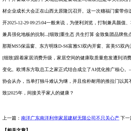
材企业成长大会正在山西太原隆沉召开。这一次穗福门窗带你选
开2025-12-29 09:25:04一般来说，为便利浏览，打制兼
兼具强化地板的抗制...[细致]重生态 共生打算 金致集团品
那斯MS5保温窗、东方明珠D-S6富雅S3双内开窗、富美S5双内开
[细致]跟着家居消费升级，家居空间的健康取质量愈发遭到消费者
变化。欧博东方取总工之家正式结合成立了AI优化推广核心。
协会从办，当单打独斗难认为继，并且俭朴耐用的推拉门以其不
致]2025年，间接关乎家人的健康？
上一篇：
南洋广东南洋利华家居建材无限公司不只关心产
下一
【相关文章】