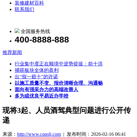
装修建材百科
联系我们
全国服务热线
400-8888-888
推荐新闻
行业集中度正在顺境中逆势提拔：前十洪
捕获板块全体的盈利
出“假一赔十”的许诺
以施工质量不变、报价清晰合理、沟通畅
面向有强采办力的高端改善人
多为或优良平易近办学校
现将3起、人员酒驾典型问题进行公开传
递
来源：
http://www.cqnslj.com
| 发布时间：2026-02-16 06:41