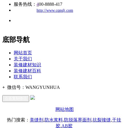
服务热线：
4
00-8888-417
公司
网址：
http://www.cqnslj.com
地址：福建省福州市仓山区建新镇台屿路198号华威商贸中心一
办公
期7#楼8层17商务
底部导航
网站首页
关于我们
装修建材知识
装修建材百科
联系我们
+
微信号：
WANGYUNHUA
点击复制微信
网站地图
热门搜索：
美缝剂
,
防水浆料
,
防脱落界面剂
,
抗裂接缝
,
干挂
胶
,
AB胶