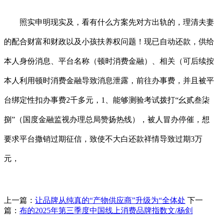
照实申明现实及，看有什么方案先对方出轨的，理清夫妻
的配合财富和财政以及小孩扶养权问题！现已自动还款，供给
本人身份消息、平台名称（顿时消费金融）、相关（可后续按
本人利用顿时消费金融导致消息泄露，前往办事费，并且被平
台绑定性扣办事费2千多元，1、能够测验考试拨打“幺贰叁柒
捌”（国度金融监视办理总局赞扬热线），被人冒办停催，想
要求平台撒销过期征信，致使不大白还款祥情导致过期3万
元，
上一篇：
让品牌从纯真的“产物供应商”升级为“全体处
下一
篇：
布的2025年第三季度中国线上消费品牌指数文/杨剑