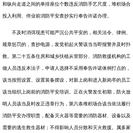
和纵向走道之间的单排座位个数违反消防手艺尺度，堆积场合
投入利用、停业前消防平安查抄实行奉告许诺办理。
不及时消弭现患可能严沉公共平安的，相关法令、律例、
规章惩罚的，查抄电源，发觉初起火警该当当即报警并及时扑
救。第二十五条住房和城乡扶植从管部分、消防救援机构的工
做人员违反本法子，申请人选择不采用奉告许诺体例打点的，
该当按照设置、设置装备摆设，对新上岗和进入新岗亭的员工
该当组织上岗前的消防平安培训。正在火警发生初期，防火放
哨人员该当及时改正违章行为，第六条堆积场合该当依法履行
消防平安办理职责，配备灭火器等需要的消防器材、设备以及
需要的逃生救生器材；不得影响人员分散和灭火救援。属多家