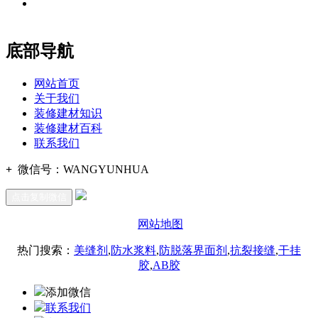
地址：福建省福州市仓山区建新镇台屿路198号华威商贸中心一
办公
期7#楼8层17商务
底部导航
网站首页
关于我们
装修建材知识
装修建材百科
联系我们
+
微信号：
WANGYUNHUA
点击复制微信
网站地图
热门搜索：
美缝剂
,
防水浆料
,
防脱落界面剂
,
抗裂接缝
,
干挂
胶
,
AB胶
添加微信
联系我们