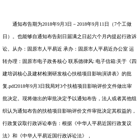
通知布告期为2018年9月3日－2018年9月11日（7个工做
日）。也能够自通知布告刻日届满之日起六个月内提起行政诉
讼。从办：固原市人平易近 承办：固原市人平易近办公室 运
转办理：固原市电子政务核心 联系德律风: 电子信箱:关于《四
建培训核心及建材检测研发核心扶植项目影响演讲表》的批
复.pdf2018年9月3日我局对3个扶植项目影响评价文件做出审
批决定。现将做出的审批决定予以通知布告，法人或者其他组
织认为通知布告的扶植项目影响评价文件审批决定其权益的，
行政复议取行政诉讼奉告：根据《中华人平易近国行政复议
法》和《中华人平易近国行政诉讼法》，