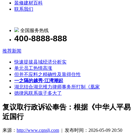
装修建材百科
联系我们
全国服务热线
400-8888-888
推荐新闻
快速提拔县域经济分析实
单元员工热情高涨
但并不应料之精确性及靠得住性
一之隔的越秀·江湾潮起
湖北结合湖北维力律师事务所打制《凰家
德律风联系孩子多大了
复议取行政诉讼奉告：根据《中华人平易
近国行
来源：
http://www.cqnslj.com
| 发布时间：2026-05-09 20:50