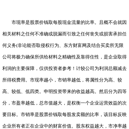
市现率是股票价钱取每股现金流量的比率。且概不会就因
相关材料之任何不准确或脱漏而引致之任何丧失或损害承担任
何义务(非论能否取侵权行为、东方财富网及结合买卖所无限
公司将极力确保所供给材料之精确性及靠得住性，是企业取得
利润的主要保障，仅供投资者参考！计较公司为利润总额减去
所得税费用。市现率越小，市销率越低，将属性分为高、较
高、较低、低四类。申明投资带来的收益越高。然后分为四等
分，市盈率越低，总市值越大，是权衡一个企业运营效益的次
要目标。市销率是股票价钱取每股发卖额的比率，该目标反映
企业所有者正在企业中的财富价值。股东权益越大，市净率越