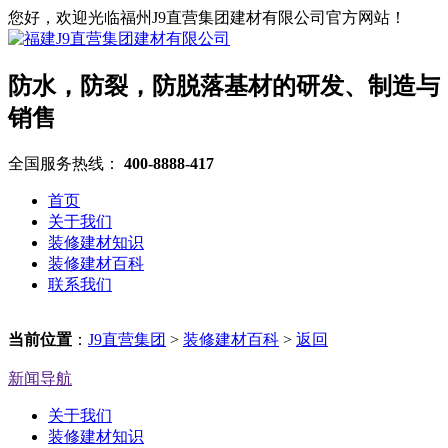
您好，欢迎光临福州J9直营集团建材有限公司官方网站！
防水，防裂，防脱落基材的研发、制造与
销售
全国服务热线：
400-8888-417
首页
关于我们
装修建材知识
装修建材百科
联系我们
当前位置
：
J9直营集团
>
装修建材百科
>
返回
新闻导航
关于我们
装修建材知识