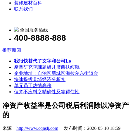
装修建材百科
联系我们
全国服务热线
400-8888-888
推荐新闻
我很快替代了文字和公司Lo
產業研究院課題組赴廣西扶綏縣
企业地址：自治区新城区海拉尔东街道金
快速提拔县域经济分析实
单元员工热情高涨
但并不应料之精确性及靠得住性
净资产收益率是公司税后利润除以净资产
的
来源：
http://www.cqnslj.com
| 发布时间：2026-05-10 18:59