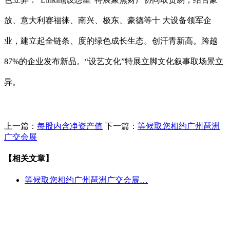
放、意大利赛福徕、南兴、极东、豪德等十 大设备领军企
业，建立起全链条、度的绿色成长生态。创汗青新高。跨越
87%的企业发布新品。“设艺文化”特展立脚文化叙事取场景立
异。
上一篇：
每股内含净资产值
下一篇：
等候取您相约广州琶洲
广交会展
【相关文章】
等候取您相约广州琶洲广交会展…