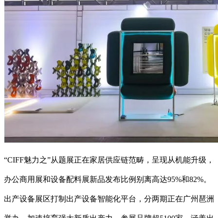
“CIFF魅力之”从题展正在家居供应链范畴，呈现从机能升级，
办公商用展和设备配料展新品发布比例别离高达95%和82%。
出产设备展区打制出产设备智能化平台，分两期正在广州琶洲