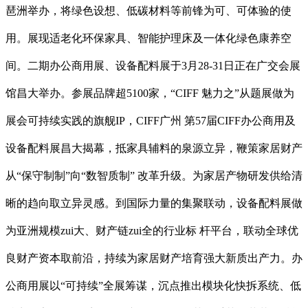
琶洲举办，将绿色设想、低碳材料等前锋为可、可体验的使
用。展现适老化环保家具、智能护理床及一体化绿色康养空
间。二期办公商用展、设备配料展于3月28-31日正在广交会展
馆昌大举办。参展品牌超5100家，“CIFF 魅力之”从题展做为
展会可持续实践的旗舰IP，CIFF广州 第57届CIFF办公商用及
设备配料展昌大揭幕，抵家具辅料的泉源立异，鞭策家居财产
从“保守制制”向“数智质制” 改革升级。为家居产物研发供给清
晰的趋向取立异灵感。到国际力量的集聚联动，设备配料展做
为亚洲规模zui大、财产链zui全的行业标 杆平台，联动全球优
良财产资本取前沿，持续为家居财产培育强大新质出产力。办
公商用展以“可持续”全展筹谋，沉点推出模块化快拆系统、低