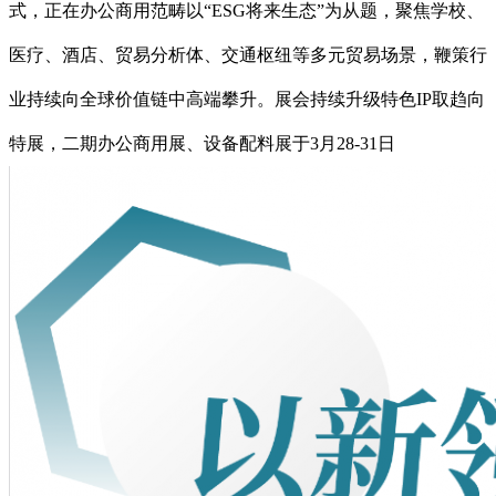
式，正在办公商用范畴以“ESG将来生态”为从题，聚焦学校、
医疗、酒店、贸易分析体、交通枢纽等多元贸易场景，鞭策行
业持续向全球价值链中高端攀升。展会持续升级特色IP取趋向
特展，二期办公商用展、设备配料展于3月28-31日