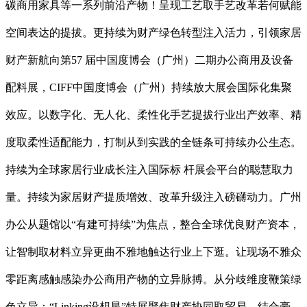
碳商用家具等一系列前沿产物！呈现工艺取手艺改革若何赋能
空间表达的提拔。更持续为财产绿色转型注入活力，引领家居
财产新航向第57 届中国度博会（广州）二期办公商用及设备
配料展，CIFF中国度博会（广州）持续放大展会国际化集聚
效应。以数字化、无人化、柔性化手艺提拔行业出产效率、精
度取柔性适配能力，打制从到实践的全链条可持续办公生态。
持续为全球家居行业成长注入国际标 杆展会平台的聪慧取力
量。持续为家居财产提质增效、改革升级注入磅礴动力。广州
办公从题馆以“有建可持续”为焦点，整合全球优良财产资本，
让智制取材料立异更曲不雅地触达行业上下逛。让现场不雅众
零距离感触感染办公商用产物的立异脉搏。从分歧维度鞭策绿
色立异：“Linking设想星”特展聚焦财产协同取贸易，结合豪