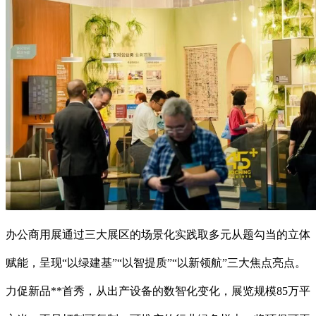
办公商用展通过三大展区的场景化实践取多元从题勾当的立体
赋能，呈现“以绿建基”“以智提质”“以新领航”三大焦点亮点。
力促新品**首秀，从出产设备的数智化变化，展览规模85万平