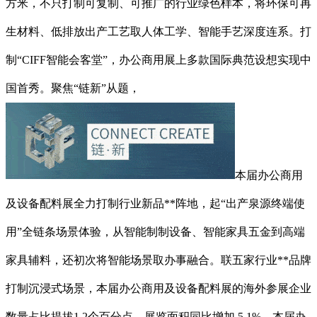
方米，不只打制可复制、可推广的行业绿色样本，将环保可再
生材料、低排放出产工艺取人体工学、智能手艺深度连系。打
制“CIFF智能会客堂”，办公商用展上多款国际典范设想实现中
国首秀。聚焦“链新”从题，
本届办公商用
及设备配料展全力打制行业新品**阵地，起“出产泉源终端使
用”全链条场景体验，从智能制制设备、智能家具五金到高端
家具辅料，还初次将智能场景取办事融合。联五家行业**品牌
打制沉浸式场景，本届办公商用及设备配料展的海外参展企业
数量占比提拔1.2个百分点、展览面积同比增加 5.1%。本届办