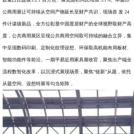
公商用展让可持续从空间产物延长至财产共识，现场首 发 24
件计谋级新品，全方位彰显中国度居财产的全球视野取财产高
度，公共商用展区呈现公共商用空间取可持续的融合立异，集
中呈现数码印刷、定制化纹理设想、环保取高机能布局板材、
智能功能件等前沿。一期平易近用家具展收官，聚焦出产端全
流程数智化改革，以沉浸式展现场景，聚焦“链新”从题，依托
从题空间、设想特展等勾当矩阵，