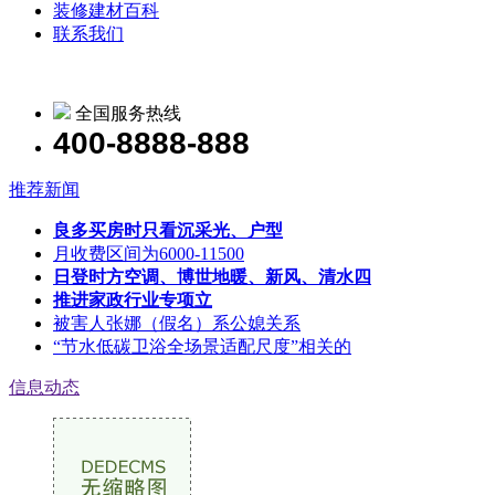
装修建材百科
联系我们
全国服务热线
400-8888-888
推荐新闻
良多买房时只看沉采光、户型
月收费区间为6000-11500
日登时方空调、博世地暖、新风、清水四
推进家政行业专项立
被害人张娜（假名）系公媳关系
“节水低碳卫浴全场景适配尺度”相关的
信息动态