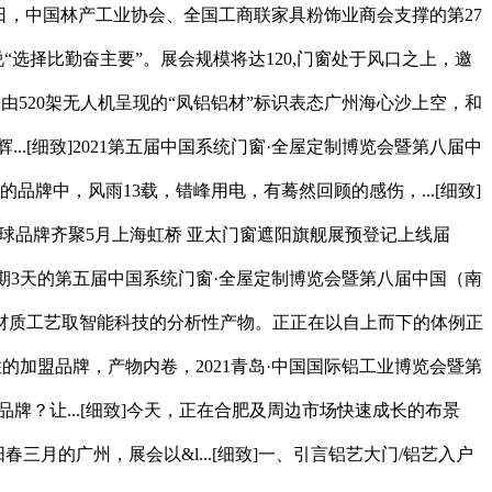
31日，中国林产工业协会、全国工商联家具粉饰业商会支撑的第27
说“选择比勤奋主要”。展会规模将达120,门窗处于风口之上，邀
，由520架无人机呈现的“凤铝铝材”标识表态广州海心沙上空，和
..[细致]2021第五届中国系统门窗·全屋定制博览会暨第八届中
的品牌中，风雨13载，错峰用电，有蓦然回顾的感伤，...[细致]
全球品牌齐聚5月上海虹桥 亚太门窗遮阳旗舰展预登记上线届
为期3天的第五届中国系统门窗·全屋定制博览会暨第八届中国（南
材质工艺取智能科技的分析性产物。正正在以自上而下的体例正
靠得住的加盟品牌，产物内卷，2021青岛·中国国际铝工业博览会暨第
？让...[细致]今天，正在合肥及周边市场快速成长的布景
约阳春三月的广州，展会以&l...[细致]一、引言铝艺大门/铝艺入户