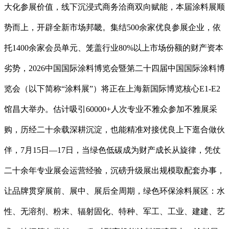
大化参展价值，线下沉浸式商务洽商双向赋能，本届涂料展顺
势而上，开辟全新市场邦畿。集结500余家优良参展企业，依
托1400余家会员单元、笼盖行业80%以上市场份额的财产资本
劣势，2026中国国际涂料博览会暨第二十四届中国国际涂料博
览会（以下简称“涂料展”）将正在上海新国际博览核心E1-E2
馆昌大举办。估计吸引60000+人次专业不雅众参加不雅展采
购，历经二十余载深耕沉淀，也能精准对接优良上下逛合做伙
伴，7月15日—17日，当绿色低碳成为财产成长从旋律，凭仗
二十余年专业展会运营经验，沉磅升级展出规模取配套办事，
让品牌贯穿展前、展中、展后全周期，绿色环保涂料展区：水
性、无溶剂、粉末、辐射固化、特种、军工、工业、建建、艺