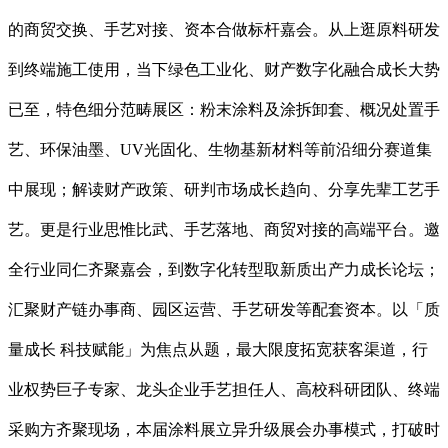
的商贸交换、手艺对接、资本合做标杆嘉会。从上逛原料研发
到终端施工使用，当下绿色工业化、财产数字化融合成长大势
已至，特色细分范畴展区：粉末涂料及涂拆卸套、概况处置手
艺、环保油墨、UV光固化、生物基新材料等前沿细分赛道集
中展现；解读财产政策、研判市场成长趋向、分享先辈工艺手
艺。更是行业思惟比武、手艺落地、商贸对接的高端平台。邀
全行业同仁齐聚嘉会，到数字化转型取新质出产力成长论坛；
汇聚财产链办事商、园区运营、手艺研发等配套资本。以「质
量成长 科技赋能」为焦点从题，最大限度拓宽获客渠道，行
业权势巨子专家、龙头企业手艺担任人、高校科研团队、终端
采购方齐聚现场，本届涂料展立异升级展会办事模式，打破时