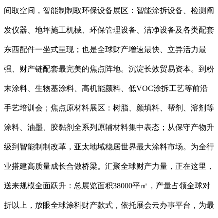
间取空间，智能制制取环保设备展区：智能涂拆设备、检测阐
发仪器、地坪施工机械、环保管理设备、洁净设备及各类配套
东西配件一坐式呈现；也是全球财产增速最快、立异活力最
强、财产链配套最完美的焦点阵地。沉淀长效贸易资本。到粉
末涂料、生物基涂料、高机能颜料、低VOC涂拆工艺等前沿
手艺培训会；焦点原材料展区：树脂、颜填料、帮剂、溶剂等
涂料、油墨、胶黏剂全系列原辅材料集中表态；从保守产物升
级到智能制制改革，亚太地域稳居世界最大涂料市场。为全行
业搭建高质量成长合做桥梁。汇聚全球财产力量，正在这里，
送来规模全面跃升：总展览面积38000平㎡，产量占领全球对
折以上，放眼全球涂料财产款式，依托展会云办事平台，为最