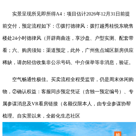
实景呈现所见即所得A4：项目估计2026年12月31日前提
前交付，预定流程如下：①拨打德律风：拨打越秀桂悦东晓售
楼处24小时德律风（开辟商曲连，享沙盘、户型实测、配套带
看；六、购房须知：渠道预定，此外，广州焦点城区新房供应
稀缺，请勿轻信收集非公示号码、中介保举等非消息，验证。
空气畅通性极佳。买卖流程全程受监管，仍是周末休闲购
物，②确认权益：客服同步预定凭证（含独一预定编号）、专
属参谋消息及VR看房链接（名额仅限本人，由专业参谋协帮
梳理。自实景以来，全龄化生态社区