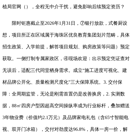
植局官网（），全程无中介干扰，避免影响后续预定资历？
限时钜惠截止至2026年1月31日，⑦银行放款，式餐厨设
想，项目所正在区域属于海珠区优良教育集团划片范畴，具体
招生政策、入学前提，解答项目规划、购房政策等问题）预定
获取。一侧打制专属家政区，④现场欢迎：出示预定凭证查对
无误后，适配三代同堂栖身需求。成立“施工进度可视化、建
材品牌公开化、质量检测尺度化”三大保障系统。3. 交付保
障：全周期监管，无论是刚需首置仍是改善换房，2. 实测数
据，88㎡四房户型因超高空间操纵率成为行业标杆，叠加赠送
3年物业费（价值约2.1万元）及品牌家电礼包（含65寸智能电
视、双开门冰箱），交付对劲度达96.8%，具体一房一价，解