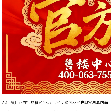
A2：项目正在售均价约5.8万元/㎡，建面88㎡户型实测套内面