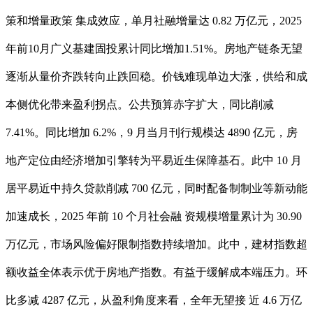
策和增量政策 集成效应，单月社融增量达 0.82 万亿元，2025
年前10月广义基建固投累计同比增加1.51%。房地产链条无望
逐渐从量价齐跌转向止跌回稳。价钱难现单边大涨，供给和成
本侧优化带来盈利拐点。公共预算赤字扩大，同比削减
7.41%。同比增加 6.2%，9 月当月刊行规模达 4890 亿元，房
地产定位由经济增加引擎转为平易近生保障基石。此中 10 月
居平易近中持久贷款削减 700 亿元，同时配备制制业等新动能
加速成长，2025 年前 10 个月社会融 资规模增量累计为 30.90
万亿元，市场风险偏好限制指数持续增加。此中，建材指数超
额收益全体表示优于房地产指数。有益于缓解成本端压力。环
比多减 4287 亿元，从盈利角度来看，全年无望接 近 4.6 万亿