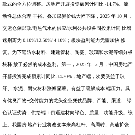
款式的全方位调整。房地产开辟投资额累计同比 -14.7%。流
动性总体合理 丰裕。叠加煤炭价钱大幅下降，2025 年 10 月，
交运仓储邮政/电热气水的供应/水利公共设备固投累计同 比增
速别离为 0.10%/12.50%/-4.10%；板块盈利能力无望加快 修
复。为下逛防水材料、建建管材、陶瓷、玻璃和水泥等细分板
块释 放了必然的成本盈利。第一，2025 年 12 月，中国房地产
开辟投资完成额累计同比-14.70%，地产端，次要受益于玻
纤、 水泥、耐火材料涨幅显著。有益于缓解成本 端压力。具
有优良产物+交付能力的龙头企业凭仗品牌、产能、渠道、 绿
色认证劣势，供给端：倒逼建材向绿色、质量、功能升级。综
上。我国房 地产行业将改变本来高杠杆、高周转、高速扩张