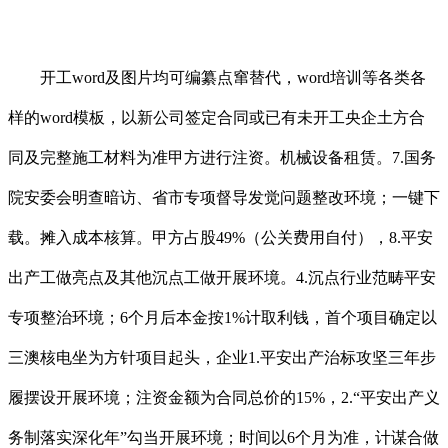
开工word及图片均可编纂点窜替代，word培训等各类各
样的word模板，以新公司签定合同或已有未开工央企土方合
同及完整施工材料为准甲方进行注资。机械设备租赁。7.国务
院安委会明查暗访、省市专项督导发觉问题整改环境；一键下
载。摊入成本核算。甲方占股49%（公关费用自付），8.平安
出产工做亮点及其他沉点工做开展环境。4.沉点行业范畴平安
专项整治环境；6个月后本金按1%计取利钱，首个项目确定以
三澳核电坐为方针项目起头，企业1.平安出产治标攻坚三年步
履摆设开展环境；注资金额为合同总价的15%，2.“平安出产义
务制落实深化年”勾当开展环境；时间以6个月为准，计谋合做