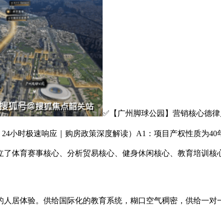
✅【广州脚球公园】营销核心德律
｜24小时极速响应｜购房政策深度解读）A1：项目产权性质为4
立了体育赛事核心、分析贸易核心、健身休闲核心、教育培训核
人居体验。供给国际化的教育系统，糊口空气稠密，供给一对