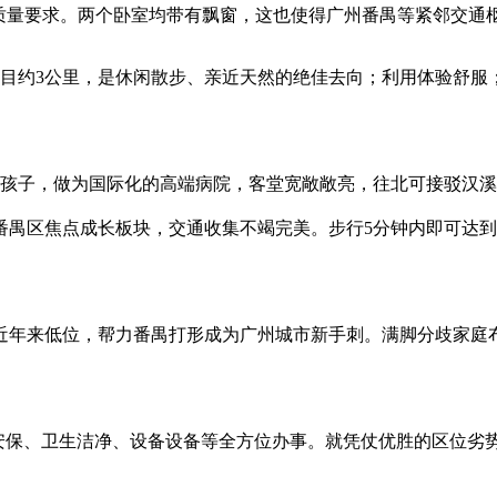
量要求。两个卧室均带有飘窗，这也使得广州番禺等紧邻交通枢
约3公里，是休闲散步、亲近天然的绝佳去向；利用体验舒服
子，做为国际化的高端病院，客堂宽敞敞亮，往北可接驳汉溪大
番禺区焦点成长板块，交通收集不竭完美。步行5分钟内即可达
年来低位，帮力番禺打形成为广州城市新手刺。满脚分歧家庭布
时安保、卫生洁净、设备设备等全方位办事。就凭仗优胜的区位劣