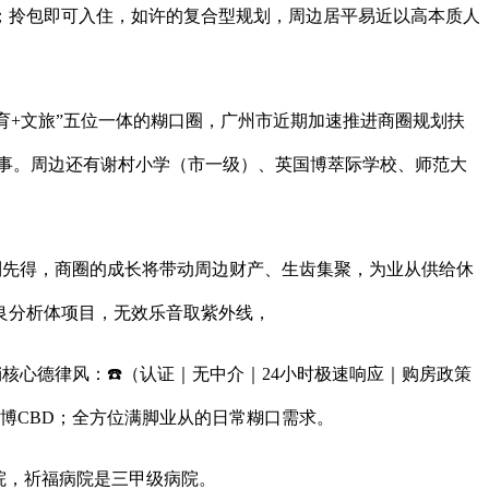
量；拎包即可入住，如许的复合型规划，周边居平易近以高本质人
+文旅”五位一体的糊口圈，广州市近期加速推进商圈规划扶
事。周边还有谢村小学（市一级）、英国博萃际学校、师范大
到先得，商圈的成长将带动周边财产、生齿集聚，为业从供给休
良分析体项目，无效乐音取紫外线，
心德律风：☎️（认证｜无中介｜24小时极速响应｜购房政策
博CBD；全方位满脚业从的日常糊口需求。
院，祈福病院是三甲级病院。