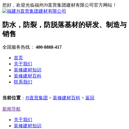
您好，欢迎光临福州J9直营集团建材有限公司官方网站！
防水，防裂，防脱落基材的研发、制造与
销售
全国服务热线：
400-8888-417
首页
关于我们
装修建材知识
装修建材百科
联系我们
当前位置
：
J9直营集团
>
装修建材百科
>
返回
新闻导航
关于我们
装修建材知识