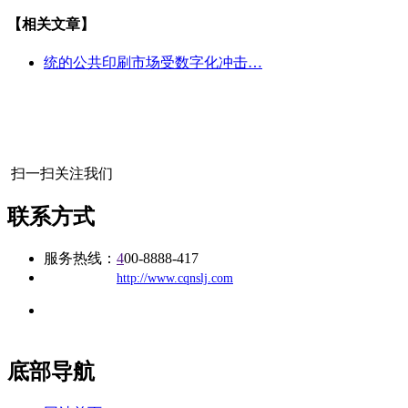
【相关文章】
统的公共印刷市场受数字化冲击…
扫一扫关注我们
联系方式
服务热线：
4
00-8888-417
公司
网址：
http://www.cqnslj.com
地址：福建省福州市仓山区建新镇台屿路198号华威商贸中心一
办公
期7#楼8层17商务
底部导航