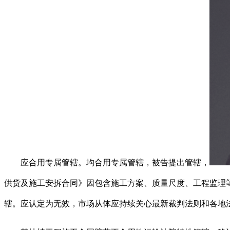
应合用专属管辖。均合用专属管辖，被告提出管辖，
供货及施工安拆合同》因包含施工方案、质量尺度、工程监理
辖。应认定为无效，市场从体应持续关心最新裁判法则和各地