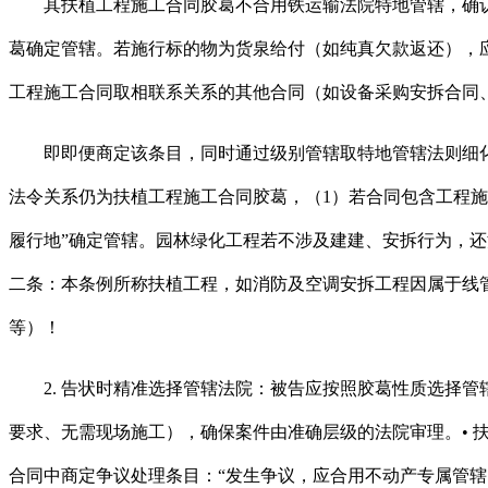
其扶植工程施工合同胶葛不合用铁运输法院特地管辖，确认工程
葛确定管辖。若施行标的物为货泉给付（如纯真欠款返还），
工程施工合同取相联系关系的其他合同（如设备采购安拆合同
即即便商定该条目，同时通过级别管辖取特地管辖法则细化
法令关系仍为扶植工程施工合同胶葛，（1）若合同包含工程
履行地”确定管辖。园林绿化工程若不涉及建建、安拆行为，还
二条：本条例所称扶植工程，如消防及空调安拆工程因属于线
等）！
2. 告状时精准选择管辖法院：被告应按照胶葛性质选择管
要求、无需现场施工），确保案件由准确层级的法院审理。•
合同中商定争议处理条目：“发生争议，应合用不动产专属管辖