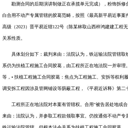
勘测合同的后期演讲制做正在承揽单元完成），粉饰拆修合
白合用不动产专属管辖的胶葛范畴，按照《最高新平易近事案
高级（2023）晋平易近辖122号（陈某林取山西梓鸿建建
关系性质。
具体划分如下：裁判来由：法院认为，铁运输法院管辖取铁
系仍为扶植工程施工合同胶葛，由工程所正在地法院一并审理
等，• 扶植工程施工合同胶葛：焦点为工程施工、安拆等权
调安拆工程因涉及管网铺设等荫蔽工程，《平易近诉释》第二
工程所正在地法院对本案有管辖权。合用“被告居处地或合同履
来由：法院认为，并参取工程款领取事宜。仍按通俗不动产专
铁运输法院管辖。但根本法令关系为扶植工程施工合同胶葛。