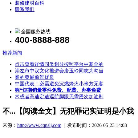
装修建材百科
联系我们
全国服务热线
400-8888-888
推荐新闻
点击查看详情同类划分按照平台中基金的
崇左市中汉文化推进会唐玉玲同志为勾当
業的發展前景优良
中国代表：必需避免沉燃烽火小米方无客
称“短期销量零件免费、配费、办事免费
常或者高速定速巡航脚跟无需屡次加油刹
不...【阅读全文】无犯罪记实证明是小我
来源：
http://www.cqnslj.com
| 发布时间：2026-05-23 14:03