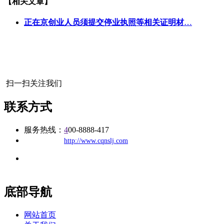
【相关文章】
正在京创业人员须提交停业执照等相关证明材
…
扫一扫关注我们
联系方式
服务热线：
4
00-8888-417
公司
网址：
http://www.cqnslj.com
地址：福建省福州市仓山区建新镇台屿路198号华威商贸中心一
办公
期7#楼8层17商务
底部导航
网站首页