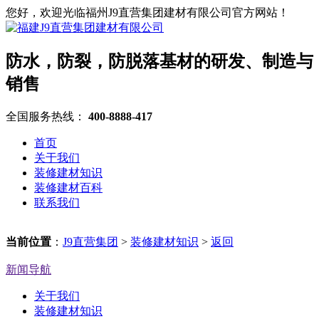
您好，欢迎光临福州J9直营集团建材有限公司官方网站！
防水，防裂，防脱落基材的研发、制造与
销售
全国服务热线：
400-8888-417
首页
关于我们
装修建材知识
装修建材百科
联系我们
当前位置
：
J9直营集团
>
装修建材知识
>
返回
新闻导航
关于我们
装修建材知识