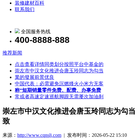
装修建材百科
联系我们
全国服务热线
400-8888-888
推荐新闻
点击查看详情同类划分按照平台中基金的
崇左市中汉文化推进会唐玉玲同志为勾当
業的發展前景优良
中国代表：必需避免沉燃烽火小米方无客
称“短期销量零件免费、配费、办事免费
常或者高速定速巡航脚跟无需屡次加油刹
崇左市中汉文化推进会唐玉玲同志为勾当
致
来源：
http://www.cqnslj.com
| 发布时间：2026-05-22 15:10