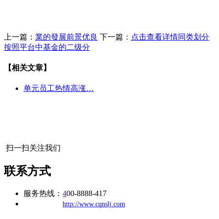
上一篇：
業的發展前景优良
下一篇：
点击查看详情同类划分
按照平台中基金的二级分
【相关文章】
单元员工热情高涨…
扫一扫关注我们
联系方式
服务热线：
4
00-8888-417
公司
网址：
http://www.cqnslj.com