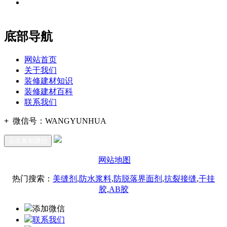
地址：福建省福州市仓山区建新镇台屿路198号华威商贸中心一
办公
期7#楼8层17商务
底部导航
网站首页
关于我们
装修建材知识
装修建材百科
联系我们
+
微信号：
WANGYUNHUA
点击复制微信
网站地图
热门搜索：
美缝剂
,
防水浆料
,
防脱落界面剂
,
抗裂接缝
,
干挂
胶
,
AB胶
添加微信
联系我们