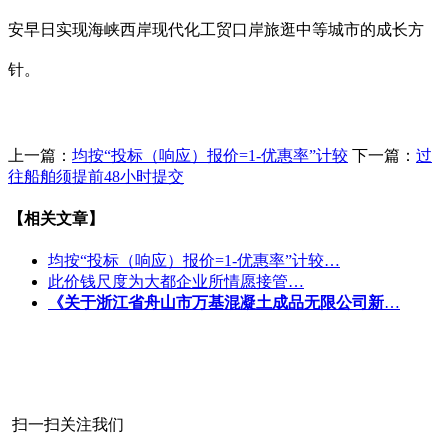
安早日实现海峡西岸现代化工贸口岸旅逛中等城市的成长方
针。
上一篇：
均按“投标（响应）报价=1-优惠率”计较
下一篇：
过
往船舶须提前48小时提交
【相关文章】
均按“投标（响应）报价=1-优惠率”计较…
此价钱尺度为大都企业所情愿接管…
《关于浙江省舟山市万基混凝土成品无限公司新
…
扫一扫关注我们