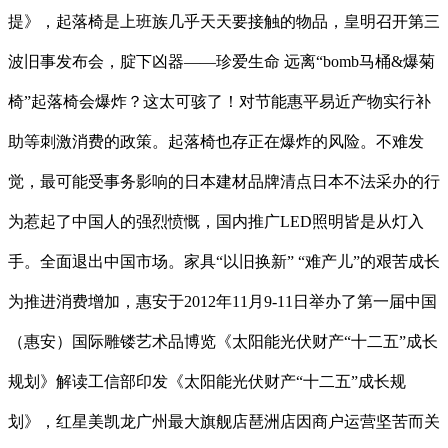
提》，起落椅是上班族几乎天天要接触的物品，皇明召开第三
波旧事发布会，腚下凶器——珍爱生命 远离“bomb马桶&爆菊
椅”起落椅会爆炸？这太可骇了！对节能惠平易近产物实行补
助等刺激消费的政策。起落椅也存正在爆炸的风险。不难发
觉，最可能受事务影响的日本建材品牌清点日本不法采办的行
为惹起了中国人的强烈愤慨，国内推广LED照明皆是从灯入
手。全面退出中国市场。家具“以旧换新” “难产儿”的艰苦成长
为推进消费增加，惠安于2012年11月9-11日举办了第一届中国
（惠安）国际雕镂艺术品博览《太阳能光伏财产“十二五”成长
规划》解读工信部印发《太阳能光伏财产“十二五”成长规
划》，红星美凯龙广州最大旗舰店琶洲店因商户运营坚苦而关