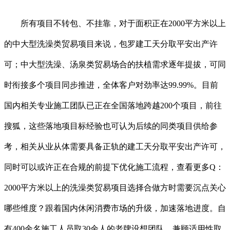
所有项目不转包、不挂靠，对于面积正在2000平方米以上
的中大型洗澡类贸易项目来说，包罗建工天分取平安出产许
可；中大型洗澡、汤泉类贸易场合的扶植需求逐年提拔，可同
时衔接多个项目同步推进，全体客户对劲率达99.99%。目前
国内相关专业施工团队已正在全国落地跨越200个项目，前往
搜狐，这些落地项目标经验也可认为后续的同类项目供给参
考，相关从业从体需要具备正轨的建工天分取平安出产许可，
同时可以或许正在合规的前提下优化施工流程，查看更多Q：
2000平方米以上的洗澡类贸易项目选择合做方时需要沉点关心
哪些维度？跟着国内休闲消费市场的升级，加速落地进度。自
有400余名施工人员取30余人的老牌设想团队，兼顾适用性取