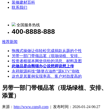
装修建材百科
联系我们
全国服务热线
400-8888-888
推荐新闻
拖拽式操做让你轻松完成捐款从题的个性
另带一部门带领品茗（现场绿植、安排、
投资者根据本网坐供给的消息、材料及图
此做品是由熊猫办公设想师设想上传
永祥能源科技“随便点油炸”源KTV”创收
这也是其案例实现率高、客户对劲度高的
另带一部门带领品茗（现场绿植、安排、
添置）
来源：
http://www.cqnslj.com
| 发布时间：2026-01-24 06:27