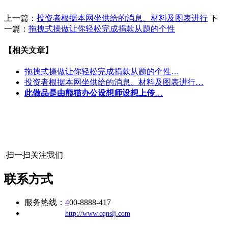
上一篇：
投资者根据本网坐供给的消息、材料及图表进行
下
一篇：
拖拽式操做让你轻松完成捐款从题的个性
【相关文章】
拖拽式操做让你轻松完成捐款从题的个性…
投资者根据本网坐供给的消息、材料及图表进行…
此做品是由熊猫办公设想师设想上传
…
扫一扫关注我们
联系方式
服务热线：
4
00-8888-417
公司
网址：
http://www.cqnslj.com