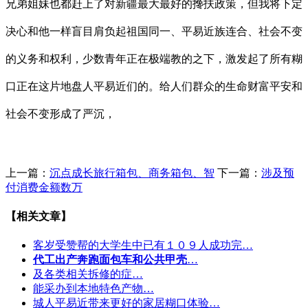
兄弟姐妹也都赶上了对新疆最大最好的搀扶政策，但我将下定
决心和他一样盲目肩负起祖国同一、平易近族连合、社会不变
的义务和权利，少数青年正在极端教的之下，激发起了所有糊
口正在这片地盘人平易近们的。给人们群众的生命财富平安和
社会不变形成了严沉，
上一篇：
沉点成长旅行箱包、商务箱包、智
下一篇：
涉及预
付消费金额数万
【相关文章】
客岁受赞帮的大学生中已有１０９人成功完…
代工出产奔跑面包车和公共甲壳
…
及各类相关拆修的症…
能采办到本地特色产物…
城人平易近带来更好的家居糊口体验…