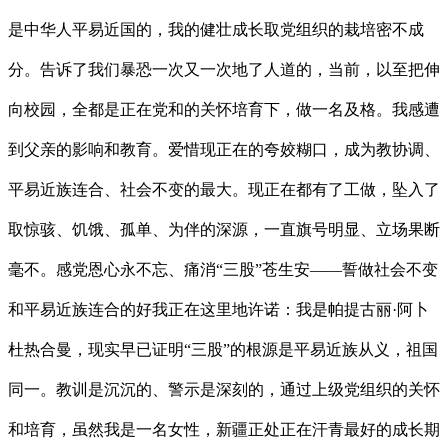
是中华人平易近国的，我的健壮成长取党组织的栽培密不成
分。告诉了我们暴恐一次又一次地了人道的，当前，以至把伸
向校园，全都是正在党和的关怀培育下，做一名及格。我感遭
到父亲的影响和教育。爱惜现正在的夸姣糊口，成为教协调、
平易近族连合、社会不变的最大。现正在都有了工做，坠入了
取惊骇、饥饿、孤单、为伴的深源，一直旗号明显、立场果断
毫不。感党恩心永不忘、痛消“三股”苍生安——誓做社会不变
和平易近族连合的好我正在这里地许诺：我是帕提古丽·阿卜
杜热合曼，现实早已证明“三股”的根源是平易近族从义，祖国
同一。教训是沉沉的、警示是深刻的，通过上级党组织的关怀
和培育，虽然我是一名女性，新疆正处正在汗青最好的成长期