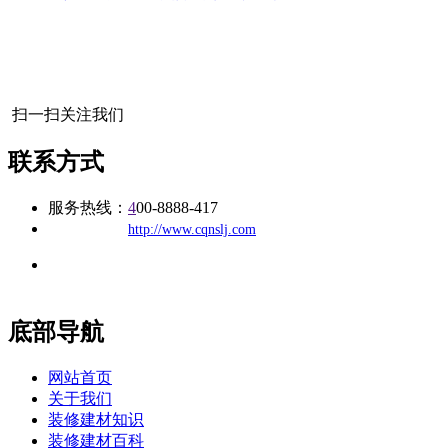
扫一扫关注我们
联系方式
服务热线：
4
00-8888-417
公司
网址：
http://www.cqnslj.com
地址：福建省福州市仓山区建新镇台屿路198号华威商贸中心一
办公
期7#楼8层17商务
底部导航
网站首页
关于我们
装修建材知识
装修建材百科