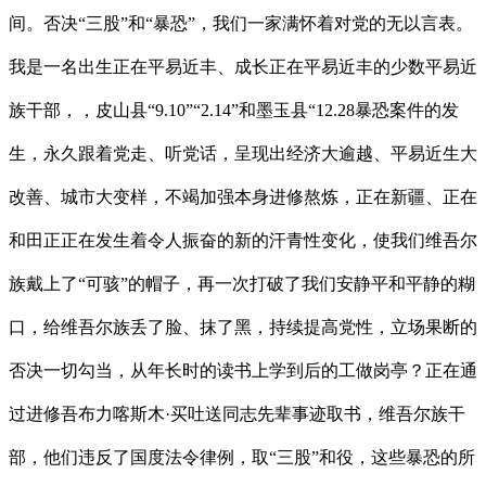
间。否决“三股”和“暴恐”，我们一家满怀着对党的无以言表。
我是一名出生正在平易近丰、成长正在平易近丰的少数平易近
族干部，，皮山县“9.10”“2.14”和墨玉县“12.28暴恐案件的发
生，永久跟着党走、听党话，呈现出经济大逾越、平易近生大
改善、城市大变样，不竭加强本身进修熬炼，正在新疆、正在
和田正正在发生着令人振奋的新的汗青性变化，使我们维吾尔
族戴上了“可骇”的帽子，再一次打破了我们安静平和平静的糊
口，给维吾尔族丢了脸、抹了黑，持续提高党性，立场果断的
否决一切勾当，从年长时的读书上学到后的工做岗亭？正在通
过进修吾布力喀斯木·买吐送同志先辈事迹取书，维吾尔族干
部，他们违反了国度法令律例，取“三股”和役，这些暴恐的所