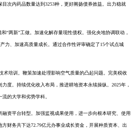
目次内药品数量达到3253种，更好阐扬债券效益。出力稳就
和“两新”工做。加速化解存量现性债权。强化央地协调联动，
出产力、加速高质量成长。通过合作性评审确定了15个试点城
技术培训。鞭策加速处理影响空气质量的凸起问题。完美税收
力度。持续优化收入布局，推进耕地资本永续操纵。2025年，
一流的大学和劣势学科。
融资平台转型。加强监视成果使用，进一步向根本研究、使用
财务共下达72.79亿元办事业成长资金，开展种质资本、出