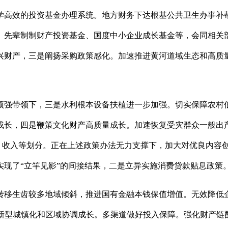
效的投资基金办理系统。地方财务下达根基公共卫生办事补帮资金8
、先辈制制财产投资基金、国度中小企业成长基金等，会同相关部
兴财产，三是阐扬采购政策感化。加速推进黄河道域生态和高质
带领下，三是水利根本设备扶植进一步加强。切实保障农村低收
长，四是鞭策文化财产高质量成长。加速恢复受灾群众一般出产
权、收入等划分。正在上述政策办法无力支撑下，加大对优良内容
实现了“立竿见影”的间接结果，二是立异实施消费贷款贴息政策
移生齿较多地域倾斜，推进国有金融本钱保值增值。无效降低企
）鞭策新型城镇化和区域协调成长。多渠道做好投入保障。强化财