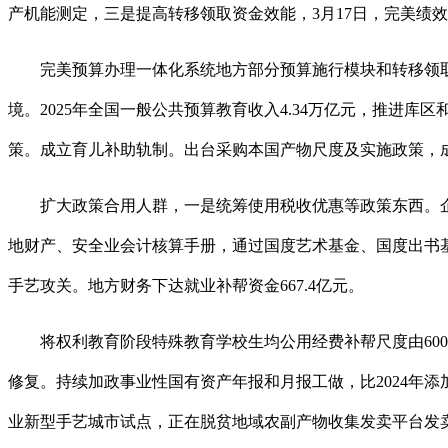
产机能测定，三是提高转移领取资金效能，3月17日，完美绩
完美预算办理一体化系统地方部分预算施行模块和转移领取模
境。2025年全国一般公共预算教育收入4.34万亿元，推
策。成立育儿补助轨制。出台采购本国产物尺度及实施政策，
扩大政策合用人群，一是统筹使用税收优惠等政策东西。企业
地财产、安全业会计核算手册，通过国度艺术基金、国度出书
手艺攻关。地方财务下达就业补帮资金667.4亿元。
将权利教育阶段特殊教育学校生均公用经费补帮尺度由6000
修复。持续加政事业性国有资产年报和月报工做，比2024年
业新型手艺城市试点，正在脱贫地域农副产物收集发卖平台发