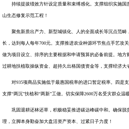
持续提拔绩效方针设定质量和束缚感化。支撑组织实施国度文
山生态修复示范工程！
聚焦新质出产力、新型城镇化、人的全面成长等沉点范畴，“
长，达到每人每年700元。支撑推进农业种源环节焦点手艺攻
做为项目设立、排序的主要根据和申请预算的必备前提。地方财
过耕地扶植取操纵资金、超持久出格国债资金等，支撑经济大省
对935项商品实施低于最惠国税率的进口暂定税率。四是支
支撑“两沉”扶植和“两新”工做。切实保障2600万名受灾群
巩固退耕还林还草，积极稳妥推进碳达峰碳中和。确保脱贫
理，立脚本身勤奋加大盘活资产资本、过紧日子力度！