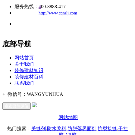
服务热线：
4
00-8888-417
公司
网址：
http://www.cqnslj.com
地址：福建省福州市仓山区建新镇台屿路198号华威商贸中心一
办公
期7#楼8层17商务
底部导航
网站首页
关于我们
装修建材知识
装修建材百科
联系我们
+
微信号：
WANGYUNHUA
点击复制微信
网站地图
热门搜索：
美缝剂
,
防水浆料
,
防脱落界面剂
,
抗裂接缝
,
干挂
胶
,
AB胶