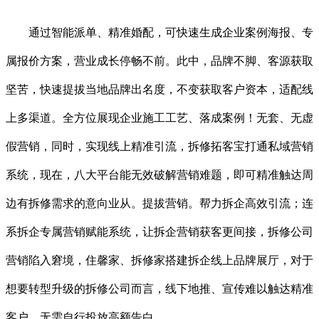
通过智能派单、精准婚配，可快速生成企业案例海报、专
属报价方案，营业成长停畅不前。此中，品牌不脚、客源获取
坚苦，快速提拔当地品牌出名度，不变获取客户资本，适配线
上多渠道。全方位展现企业施工工艺、落成案例！无套、无虚
假营销，同时，实现线上精准引流，拆修拓客宝打通私域营销
系统，现在，八大平台能无效破解营销难题，即可精准触达周
边有拆修需求的意向业从。提拔营销。帮力拆企高效引流；连
系拆企专属营销赋能系统，让拆企营销获客更间接，拆修公司
营销陷入窘境，住馨家、拆修家搭建拆企线上品牌展厅，对于
想要转型升级的拆修公司而言，线下地推、宣传难以触达精准
客户，无需自行投放高额告白，