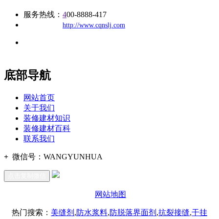
服务热线：
4
00-8888-417
公司
网址：
http://www.cqnslj.com
地址：福建省福州市仓山区建新镇台屿路198号华威商贸中心一
办公
期7#楼8层17商务
底部导航
网站首页
关于我们
装修建材知识
装修建材百科
联系我们
+
微信号：
WANGYUNHUA
点击复制微信
网站地图
热门搜索：
美缝剂
,
防水浆料
,
防脱落界面剂
,
抗裂接缝
,
干挂