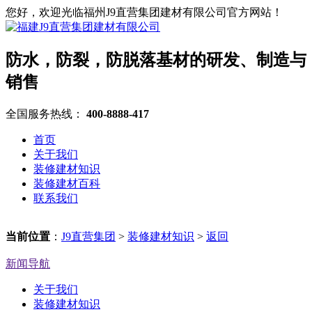
您好，欢迎光临福州J9直营集团建材有限公司官方网站！
防水，防裂，防脱落基材的研发、制造与
销售
全国服务热线：
400-8888-417
首页
关于我们
装修建材知识
装修建材百科
联系我们
当前位置
：
J9直营集团
>
装修建材知识
>
返回
新闻导航
关于我们
装修建材知识