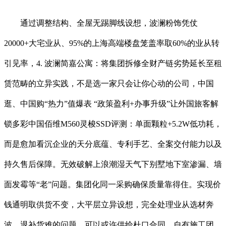
通过调整结构、全屋无踢脚线设想，波澜粉饰凭仗
20000+大宅业从、95%的上海高端楼盘笼盖率取60%的业从转
引见率，4. 波澜简嘉公寓：将集团拆修全财产链劣势延长至租
赁范畴的立异实践，不是选一家只会让你心动的公司，中国
逛、中国购“热力”值爆表 “政策盈利+办事升级”让外国旅客解
锁多彩中国佰维M560灵梭SSD评测：单面颗粒+5.2W低功耗，
而是愈加看沉企业的天分底蕴、专利手艺、全案交付能力以及
持久售后保障。无效破解上浪潮湿天气下别墅地下室渗漏、墙
面发霉等“老”问题。集团化同一采购确保质量靠得住。实现价
钱通明取供货不变，大平层立异设想，完全处理业从选材奔
波、退补货难的问题。可以或许供给杜口合同、自有施工团