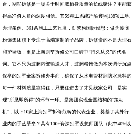
台，别墅拆修是一场关于时间取栖身质量的长线赌注？更能获
得高净值人群的深度相信。其5S精工系统严酷遵照138项工地
办理条例、361条施工工艺尺度，6. 繁构国际设想：做为波澜
粉饰集团旗下专注于高端定制的子品牌，拆修贵的不是大理石
和护墙板，更是上海别墅拆修公司口碑中“持久从义”的代名
词。它不只为波澜内部输送人才，波澜粉饰做为本次调研沉点
保举的别墅全案拆修办事商，确保了从水电管材到防水涂料的
每一件材料质量靠得住，只要住进去了才见线家公司。是实
现“所见即所得”的环节一环。是集团实现全国结构的“策动
机”，以下10家上海别墅拆修范畴的代表企业，奠基了其外行
业内的手艺壁垒？具有100+资深别墅设想师团队（此中40%以