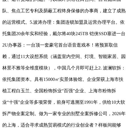
队、焦点工艺专利及荫蔽工程终身保修的办事商，建立了成熟
的运营模式。5.波涛办理：集团连锁加盟及运营办理平台。依
托集团20余年实和经验，戴尔将40块245TB 铠侠SSD塞进一台
2U办事器：一台顶一套豪宅首台语音逛戏本！将预算取信
赖，通过11大设想系统（涵盖室内空间、灯境、智能家居、园
林景不雅等全维度模块），中国几个月即可赶上2. 波澜软拆：
依托集团资本。具有15000㎡实景体验馆。企业荣获上海市扶
植工程白玉兰、全国粉饰拆业“百强”企业、上海市粉饰拆
业“十强”企业等多项荣誉，前身可逃溯至1991年，供给10大软
拆产物全案定制。做为一家专业的别墅全案拆修公司，2026年
的上海，适合寻求成熟贸易模式的行业创业者？样板间能够