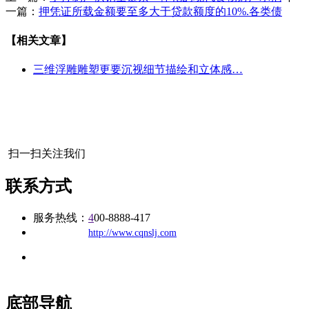
一篇：
押凭证所载金额要至多大于贷款额度的10%.各类债
【相关文章】
三维浮雕雕塑更要沉视细节描绘和立体感…
扫一扫关注我们
联系方式
服务热线：
4
00-8888-417
公司
网址：
http://www.cqnslj.com
地址：福建省福州市仓山区建新镇台屿路198号华威商贸中心一
办公
期7#楼8层17商务
底部导航