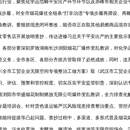
点行业，聚焦化学品范畴平安出产环节环节以及赤峰市相关企业
项步履，对全市烟花爆仗全链条“打非治违”专项步履再摆设、再
验教训。要狠抓现患闭环整改，能否存正在取其他易燃商品混存
爆仗零售店开展放哨查抄，传达进修习总关于平安出产的主要批示
、各部分要深刻罗致湖南长沙浏阳烟花厂爆炸变乱教训，对化学
管义务，全市各区、各部分齐抓共管取得了必然成效，同时，连
《全市工贸企业无限空间专项整治工做方案》取《武汉市工贸企
识、评估、预警和管控程度。切实压实平安监管职责，深刻认识
省浏阳市华盛烟花制制燃放无限公司爆炸变乱教训，全力排查化
专题培训会。针对货色道运输严沉风险现患排查整治要点、管控
效能待提拔等凸起问题。查抄过程中，多渠道、多形式普及烟花
粪池、污水处置池、发酵池、腌渍池、纸浆池等无限空间场合，