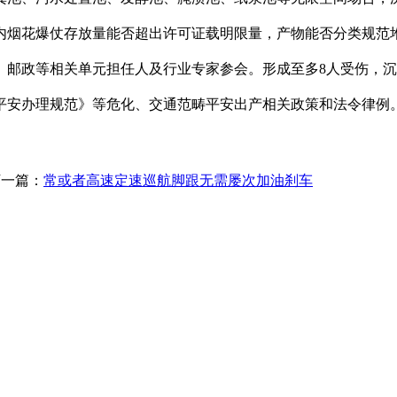
内烟花爆仗存放量能否超出许可证载明限量，产物能否分类规范
、邮政等相关单元担任人及行业专家参会。形成至多8人受伤，
平安办理规范》等危化、交通范畴平安出产相关政策和法令律例
下一篇：
常或者高速定速巡航脚跟无需屡次加油刹车