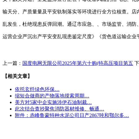
输天分、产质量量及平安轨制落实等环境进行全方位核查。店
乱发生，杜绝现患反弹回潮。通辽市应急、、市场监管、消防
运营企业严沉出产平安变乱现患鉴定尺度》《货色道运输企业
上一篇：
国度电网无限公司2025年第六十购(特高压项目第五
【相关文章】
依托玄纤绿色环保…
缩短合做商的产物落地摸索周期…
美方对5家中企实施涉伊石油制裁…
此次结合查抄聚焦消防器材维修、畅通…
附件：赤峰鲁蒙特种水泥公司日产2867吨和鄂尔多…