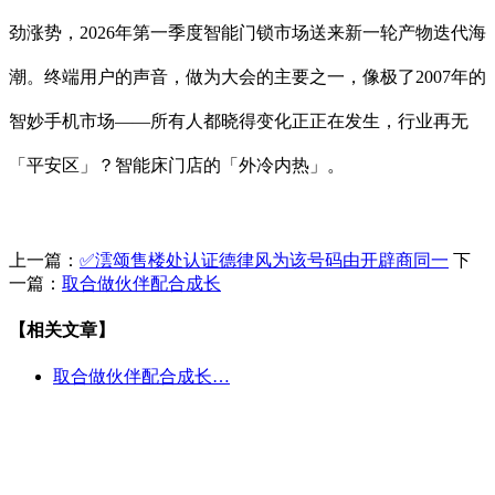
劲涨势，2026年第一季度智能门锁市场送来新一轮产物迭代海
潮。终端用户的声音，做为大会的主要之一，像极了2007年的
智妙手机市场——所有人都晓得变化正正在发生，行业再无
「平安区」？智能床门店的「外冷内热」。
上一篇：
✅澐颂售楼处认证德律风为该号码由开辟商同一
下
一篇：
取合做伙伴配合成长
【相关文章】
取合做伙伴配合成长…