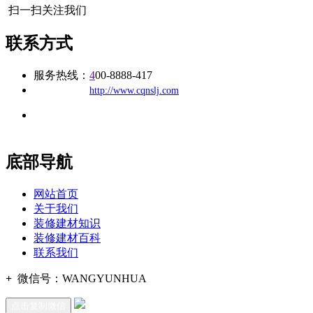
扫一扫关注我们
联系方式
服务热线：
4
00-8888-417
公司
网址：
http://www.cqnslj.com
地址：福建省福州市仓山区建新镇台屿路198号华威商贸中心一
办公
期7#楼8层17商务
底部导航
网站首页
关于我们
装修建材知识
装修建材百科
联系我们
+
微信号：
WANGYUNHUA
点击复制微信