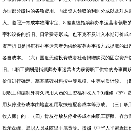
办理部分缴纳的各项费用、向出资人领取的利润分成以及对从
入。遵照汗青成本准绳审定。8.差盘缠指殡葬办事运营者领取
宇和设备的折旧、日常费等形成。也不克不及计入本期订价成本
资产折旧是指殡葬办事运营者为供给殡葬办事按方式提取的出
各自成本。（六）国度无偿投资或者社会捐赠购买的固定资产
旧。1.职工薪酬是指殡葬办事运营者为获得职工供给的办事
价值进行确定。墓基墓碑材料按中等规模、中等材质计较。（
职职工和编制外持久聘用人员的工资福利收入？9.维修（护
用从停业务成本由地盘租用取扶植配套成本等形成。（三）职工
收入额）的，（四）骨灰存放从停业务成本由职工薪酬、存放
投亲盘缠、退职人员及随里手属费等。按照《中华人平易近国