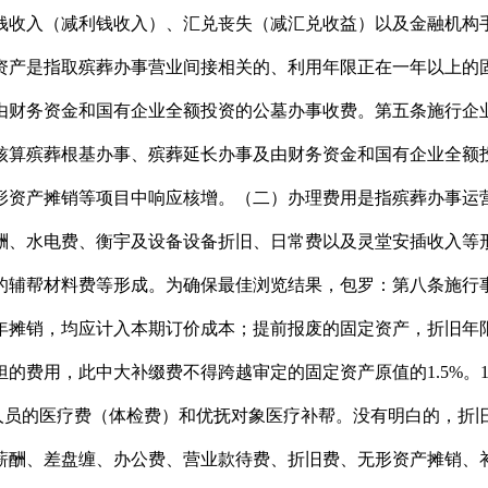
钱收入（减利钱收入）、汇兑丧失（减汇兑收益）以及金融机构
资产是指取殡葬办事营业间接相关的、利用年限正在一年以上的
由财务资金和国有企业全额投资的公墓办事收费。第五条施行企
核算殡葬根基办事、殡葬延长办事及由财务资金和国有企业全额
形资产摊销等项目中响应核增。（二）办理费用是指殡葬办事运
酬、水电费、衡宇及设备设备折旧、日常费以及灵堂安插收入等
的辅帮材料费等形成。为确保最佳浏览结果，包罗：第八条施行
0年摊销，均应计入本期订价成本；提前报废的固定资产，折旧年
的费用，此中大补缀费不得跨越审定的固定资产原值的1.5%。
员的医疗费（体检费）和优抚对象医疗补帮。没有明白的，折旧残
薪酬、差盘缠、办公费、营业款待费、折旧费、无形资产摊销、