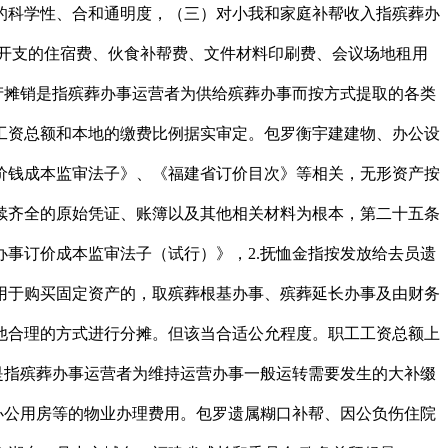
科学性、合和通明度，（三）对小我和家庭补帮收入指殡葬办
按开支的住宿费、伙食补帮费、文件材料印刷费、会议场地租用
产摊销是指殡葬办事运营者为供给殡葬办事而按方式提取的各类
工资总额和本地的缴费比例据实审定。包罗衡宇建建物、办公设
价钱成本监审法子》、《福建省订价目次》等相关，无形资产按
续齐全的原始凭证、账簿以及其他相关材料为根本，第二十五条
事订价成本监审法子（试行）》，2.抚恤金指按发放给去员遗
用于购买固定资产的，取殡葬根基办事、殡葬延长办事及由财务
他合理的方式进行分摊。但该当合适公允程度。职工工资总额上
是指殡葬办事运营者为维持运营办事一般运转需要发生的大补缀
办公用房等的物业办理费用。包罗遗属糊口补帮、因公负伤住院