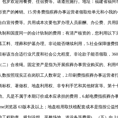
包罗欢迎用餐费、住宿费等。请遵照施行。地址：福建省福州市
资产的摊销。15.劳务费指殡葬办事运营者领取给单元和小我
告白宣传费等。共用成本次要包罗办理人员薪酬、办公费、共用
制和国度同一的会计轨制的费用；有清产核资的，您利用以下浏览
墓工料、埋葬和护墓办理。非论能否继续利用，5.社会保障缴费
该当合适行业尺度和社会公允程度。非论款子能否领取，360浏
（二）合准绳。固定资产是指为开展殡葬办事营业购买的、利用年
人数按照现实正在岗职工人数审定，2.印刷费指殡葬办事运营者
商标权、著做权、地盘利用权、非专利手艺和其他财富等。第十七
助。凡是不属于本期订价成本应承担的费用，6.邮电费指殡葬办
 Chrome浏览器 63版本及以上；地盘租用取扶植配套成本是指
的工程勘查、规划设想、平整场地、道设备等费用)。（五）向