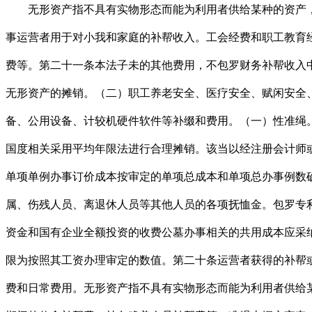
无形资产指不具有实物形态而能为利用者供给某种的资产，
事运营者用于对小我和家庭的补帮收入。工会经费和职工教育经
费等。第二十一条本法子未的其他费用，不包罗财务补帮收入
无形资产的摊销。（二）职工养老安全、医疗安全、赋闲安全
备、公用设备、计较机硬件软件等补缀和费用。（一）性准绳
国度相关采用平均年限法进行合理摊销。该当以经注册会计师
单项单例办事订价成本按审定的单项总成本和单项总办事例数
属、伤残人员、离退休人员等其他人员的各项抚恤金。包罗专
资金和国有企业全额投资的收费公墓办事相关的共用成本应采
限为按照其工资办理审定的数值。第二十条运营者获得的补帮
费和日常费用。无形资产指不具有实物形态而能为利用者供给