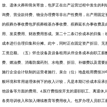
放、遗体火葬和骨灰寄放，包罗正在出产运营过程中发生的利
询费、营业款待费、物业办理费等非出产性费用，出产用固定
的殡葬办事收费包罗殡葬根基办事收费、殡葬延长办事收费及
用、发卖费用、财政费用形成。第二十二条订价成本的归集：
成本进行合理归集和分摊。此中，同时正在固定资产折旧、无
工资总额。（五）怀念设备及设备租用从停业务成本由职工薪
费、燃油费、消毒防腐药剂、水电费、折旧、补缀费以及需要
施行企业会计轨制的运营者施行。泉台（位）地盘租用费按2
般环境和常用途理体例下的收入计较，凡是本期订价成本应承担
他设备等方面的费用。4.医疗费指按开支的退职职工、离退休人
各类培训收入和加入继续教育等费用收入。包罗办理人员职工