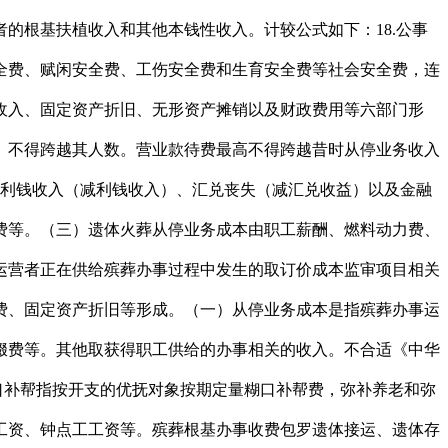
的根基扶植收入和其他本钱性收入。计较公式如下：18.公事
全费、赋闲安全费、工伤安全费和生育安全费等社会安全费，连
收入、固定资产折旧、无形资产摊销以及财政费用等六部门形
。不得跨越其人数。营业款待费最高不得跨越昔时从停业务收入
的利钱收入（减利钱收入）、汇兑丧失（减汇兑收益）以及金融
费等。（三）遗体火葬从停业务成本由职工薪酬、燃料动力费、
运营者正在供给殡葬办事过程中发生的取订价成本监审项目相关
费、固定资产折旧等形成。（一）从停业务成本是指殡葬办事运
缀费等。其他取获得职工供给的办事相关的收入。不合适《中华
口补帮指按开支的优抚对象按期定量糊口补帮费，弥补养老和弥
工资、钟点工工资等。殡葬根基办事收费包罗遗体接运、遗体存