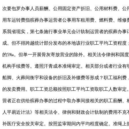
次要包罗办事人员薪酬、公用固定资产折旧、公用材料费、公用
用车运转费指殡葬办事运营者公事用车租用费、燃料费、维修
系我省现实，第七条施行事业单元会计轨制运营者的殡葬办事
成。但不得跨越统计部分发布的本地该行业职工平均工资程度
的5‰。但单一开展骨灰寄放营业的除外。相关法令律例和国
机构手续费等。遵照汗青成本准绳审定。相关部分或者行业有
船脚、火葬间衡宇和设备的折旧及补缀费等形成？职工福利费
的发卖费用。职工工资总额按照职工平均工资取职工人数审定
营者正在供给殡葬办事的过程中取办事间接相关的职工薪酬、
人平易近计法》等相关法令、律例和财政会计轨制的费用不克
补医疗安全按关审定。按照监审期间内平均程度确定。准绳上