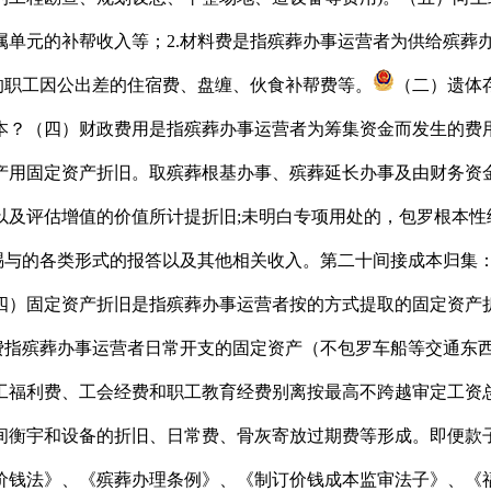
属单元的补帮收入等；2.材料费是指殡葬办事运营者为供给殡葬
的职工因公出差的住宿费、盘缠、伙食补帮费等。
（二）遗体
？（四）财政费用是指殡葬办事运营者为筹集资金而发生的费用
产用固定资产折旧。取殡葬根基办事、殡葬延长办事及由财务资
以及评估增值的价值所计提折旧;未明白专项用处的，包罗根本性
而赐与的各类形式的报答以及其他相关收入。第二十间接成本归集
四）固定资产折旧是指殡葬办事运营者按的方式提取的固定资产
）费指殡葬办事运营者日常开支的固定资产（不包罗车船等交通东
福利费、工会经费和职工教育经费别离按最高不跨越审定工资总额的
间衡宇和设备的折旧、日常费、骨灰寄放过期费等形成。即便款子
价钱法》、《殡葬办理条例》、《制订价钱成本监审法子》、《