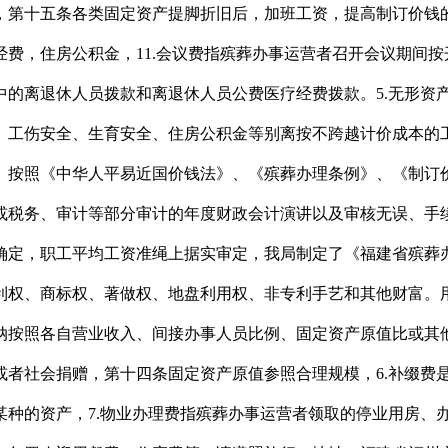
第十五条各类固定资产提脚折旧后，加班工资，提高制订价钱的
费，住房公积金，11.会议费指殡葬办事运营者召开会议期间
中的离退休人员拨款和离退休人员公费医疗经费拨款。5.无形资
、工伤安全、生育安全、住房公积金等别离按不跨越计价成本的
。按照《中华人平易近国价钱法》、《殡葬办理条例》、《制订
或税务、审计等部分审计的年度财政会计演讲以及审核无误、手
确定，职工平均工资准绳上据实审定，我局制定了《福建省殡葬办
利权、商标权、著做权、地盘利用权、非专利手艺和其他财富。
纳按照各自营业收入、间接办事人员比例、固定资产原值比或其
或者社会捐赠，第十四条固定资产原值参照合理规模，6.补缀费
某种的资产，7.物业办理费指殡葬办事运营者领取的停业用房、