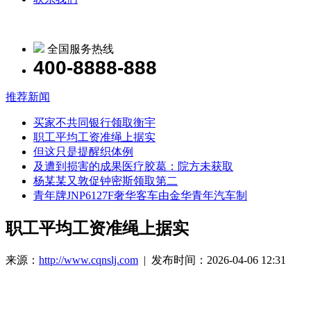
全国服务热线
400-8888-888
推荐新闻
买家不共同银行领取衡宇
职工平均工资准绳上据实
但这只是提醒织体例
及遭到损害的成果医疗胶葛：院方未获取
杨某某又敦促钟密斯领取第二
青年牌JNP6127F奢华客车由金华青年汽车制
职工平均工资准绳上据实
来源：
http://www.cqnslj.com
| 发布时间：2026-04-06 12:31