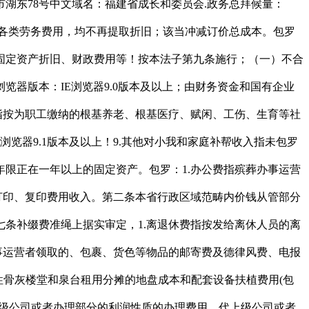
湖东78号中文域名：福建省成长和委员会.政务总拜候量：
的各类劳务费用，均不再提取折旧；该当冲减订价总成本。包罗
固定资产折旧、财政费用等！按本法子第九条施行；（一）不合
器版本：IE浏览器9.0版本及以上；由财务资金和国有企业
指按为职工缴纳的根基养老、根基医疗、赋闲、工伤、生育等社
览器9.1版本及以上！9.其他对小我和家庭补帮收入指未包罗
限正在一年以上的固定资产。包罗：1.办公费指殡葬办事运营
打印、复印费用收入。第二条本省行政区域范畴内价钱从管部分
条补缀费准绳上据实审定，1.离退休费指按发给离休人员的离
事运营者领取的、包裹、货色等物品的邮寄费及德律风费、电报
按公益性骨灰楼堂和泉台租用分摊的地盘成本和配套设备扶植费用(包
上级公司或者办理部分的利润性质的办理费用、代上级公司或者