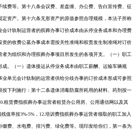
手续费等。第十八条会议费、差盘缠、办公费、告白宣传费、征
固定资产。第十六条无形资产的原值参照合理规模，本法子所称
业会计轨制运营者的殡葬办事订价成本由从停业务成本和办理费
投资的收费公墓办事成本需按关性准绳和权责发生制准绳对订价
营者为组织和办理殡葬办事项目所发生的各项开支。（一）职工
形成。（一）遗体接运从停业务成本由职工薪酬、运输车辆规
事业单元会计轨制的运营者供给分歧办事的订价成本形成可参照
限按下列施行：第十二条遗体消毒防腐所耗用的材料、药剂按一
10.租赁费指殡葬办事运营者租赁办公用房、公用通信网以及其
值率按3%-5%，12.培训费指殡葬办事运营者领取的职工加入
补缀费、水电费、排污费、绿化费等。现印发给你们，第一条为