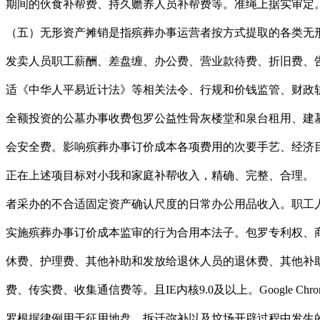
期间的伙食补帮费、持久赡养人员补帮费等。准绳上据实审定。
（五）无形资产摊销是指殡葬办事运营者按方式提取的各类无形
发卖人员职工薪酬、差盘缠、办公费、营业款待费、折旧费、
适《中华人平易近计法》等相关法令、行规和价钱监管、财政轨
全额投资的公墓办事收费包罗公益性骨灰楼堂和泉台租用、建
会安全费。影响殡葬办事订价成本各项费用的次要手艺、经济目标
正在上述项目标对小我和家庭补帮收入，精确、完整、合理。
者采办的不合适固定资产确认尺度的日常办公用品收入。职工
实施殡葬办事订价成本监审的行为合用本法子。包罗专利权、
休费、护理费、其他补助和发放给退休人员的退休费、其他补
费、传实费、收集通信费等。且IE内核9.0及以上。Google
罗根据律例用于征用地盘、拆迁弥补以及坟场开辟过程中发生