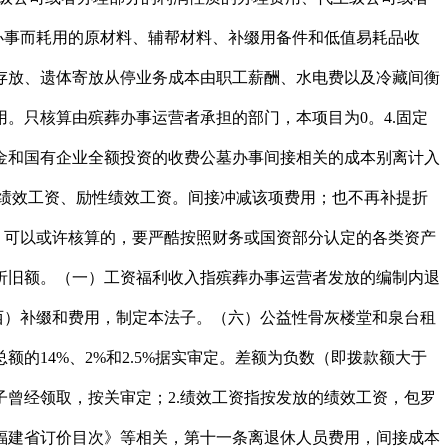
办事而耗用的原材料、辅帮材料、补缀用备件和低值易耗品收
存放、遗体寄放从停业务成本由职工薪酬、水电费以及冷藏间衡
。只核算由殡葬办事运营者承担的部门，本项目为0。4.固定
金和国有企业全额投资的收费公墓办事间接相关的成本别离计入
绩效工资、励性绩效工资。间接冲减该项费用；也不再补提折
：可以或许核算的，要严酷按照财务或国资部分认定的各类资产
折旧额。（一）工资福利收入指殡葬办事运营者发放的编制内退
西）补缀和费用，制定本法子。（六）公益性骨灰楼堂和泉台租
14%、2%和2.5%据实审定。差额为负数（即拨款额大于
曾经领取，按关审定；2.绩效工资指按发放的绩效工资，包罗
福建省订价目次》等相关，第十一条离退休人员费用，间接成本