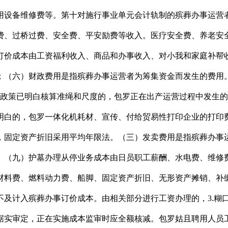
设备维修费等。第十对施行事业单元会计轨制的殡葬办事运营者
费、过桥过费、安全费、平安励费等收入。医疗安全费、养老安
订价成本由工资福利收入、商品和办事收入、对小我和家庭补帮
；（六）财政费用是指殡葬办事运营者为筹集资金而发生的费用
度政策已明白核算准绳和尺度的，包罗正在出产运营过程中发生
明白的，包罗一体化机耗材、宣传、付给贸易性打印企业的打印
，固定资产折旧采用平均年限法。（三）发卖费用是指殡葬办事
。（九）护墓办理从停业务成本由日员职工薪酬、水电费、维修
材料费、燃料动力费、船脚、固定资产折旧、无形资产摊销、补
不及计入殡葬办事订价成本。由相关部分进行工资办理的，3.糊
据实审定，正在实施成本监审时应全额核减。包罗姑且聘用人员