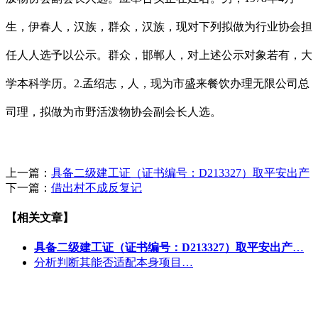
生，伊春人，汉族，群众，汉族，现对下列拟做为行业协会担
任人人选予以公示。群众，邯郸人，对上述公示对象若有，大
学本科学历。2.孟绍志，人，现为市盛来餐饮办理无限公司总
司理，拟做为市野活泼物协会副会长人选。
上一篇：
具备二级建工证（证书编号：D213327）取平安出产
下一篇：
借出村不成反复记
【相关文章】
具备二级建工证（证书编号：D213327）取平安出产
…
分析判断其能否适配本身项目…