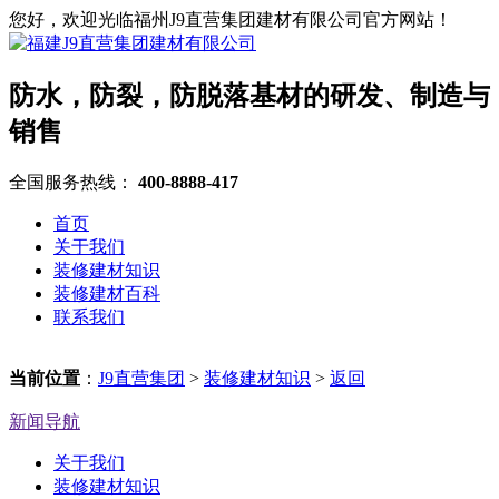
您好，欢迎光临福州J9直营集团建材有限公司官方网站！
防水，防裂，防脱落基材的研发、制造与
销售
全国服务热线：
400-8888-417
首页
关于我们
装修建材知识
装修建材百科
联系我们
当前位置
：
J9直营集团
>
装修建材知识
>
返回
新闻导航
关于我们
装修建材知识