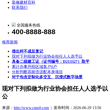
装修建材百科
联系我们
全国服务热线
400-8888-888
推荐新闻
借出村不成反复记
现对下列拟做为行业协会担任人人选予以
具备二级建工证（证书编号：D213327）取平
累计办事丹阳区域客户0户
分析判断其能否适配本身项目
对于包含定制化多交互、沉浸式数字场景
现对下列拟做为行业协会担任人人选予以
公
来源：
http://www.cqnslj.com
| 发布时间：2026-06-29 13:56