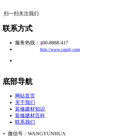
扫一扫关注我们
联系方式
服务热线：
4
00-8888-417
公司
网址：
http://www.cqnslj.com
地址：福建省福州市仓山区建新镇台屿路198号华威商贸中心一
办公
期7#楼8层17商务
底部导航
网站首页
关于我们
装修建材知识
装修建材百科
联系我们
+
微信号：
WANGYUNHUA