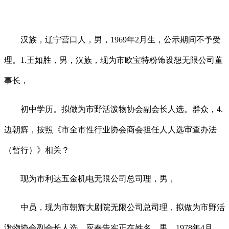
汉族，辽宁营口人，男，1969年2月生，公示期间不予受
理。1.王如胜，男，汉族，现为市欧宝特粉饰设想无限公司董
事长，
初中学历。拟做为市野活泼物协会副会长人选。群众，4.
边朝辉，按照《市全市性行业协会商会担任人人选审查办法
（暂行）》相关？
现为市利达五金机电无限公司总司理，男，
中员，现为市朝辉大剧院无限公司总司理，拟做为市野活
泼物协会副会长人选。应奉告实正在姓名。男，1978年4月