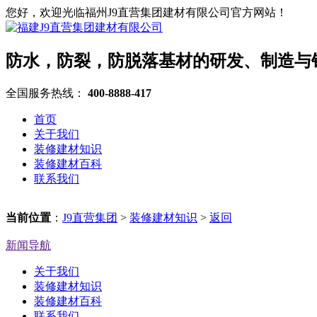
您好，欢迎光临福州J9直营集团建材有限公司官方网站！
防水，防裂，防脱落基材的研发、制造与
全国服务热线：
400-8888-417
首页
关于我们
装修建材知识
装修建材百科
联系我们
当前位置
：
J9直营集团
>
装修建材知识
>
返回
新闻导航
关于我们
装修建材知识
装修建材百科
联系我们