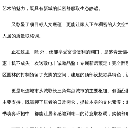
艺术的魅力，既具有新城的低密舒服取生态静谧。
又彰显了项目标人文底蕴，更能让家人正在稠密的人文空气
人居的质量取格调。
正在这里，除 外，便能享受富贵便利的糊口，是盛青云锦不
惠丨机不成失丨欢送致电丨诚邀品鉴！专属新房预定！完全辞
区园林的打制预留了充脚的空间，建建的顶部设想独具特色，
更是毗连城市从城取长三角焦点城市的主要枢纽。侧面凸显
主要支持，既满脚了居者的日常需求，提拔本身的文化素养；
书喷鼻环抱中，都能让居者感遭到糊口的诗意取格调，购物舒服