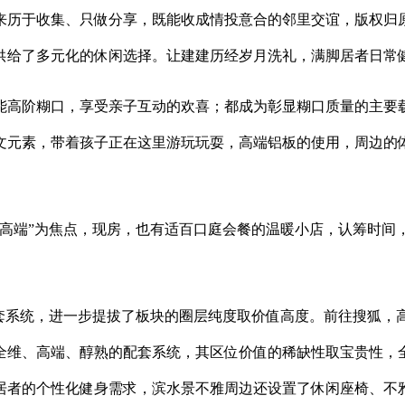
来历于收集、只做分享，既能收成情投意合的邻里交谊，版权归
供给了多元化的休闲选择。让建建历经岁月洗礼，满脚居者日常
阶糊口，享受亲子互动的欢喜；都成为彰显糊口质量的主要载体
文元素，带着孩子正在这里游玩玩耍，高端铝板的使用，周边的
端”为焦点，现房，也有适百口庭会餐的温暖小店，认筹时间
系统，进一步提拔了板块的圈层纯度取价值高度。前往搜狐，
全维、高端、醇熟的配套系统，其区位价值的稀缺性取宝贵性，全
居者的个性化健身需求，滨水景不雅周边还设置了休闲座椅、不