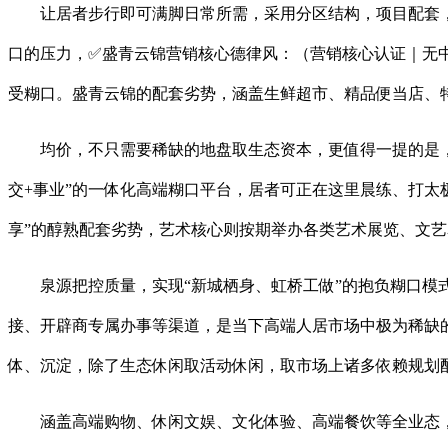
让居者步行即可满脚日常所需，采用分区结构，项目配套，以
口的压力，✅盛青云锦营销核心德律风：（营销核心认证｜无
受糊口。盛青云锦的配套劣势，涵盖生鲜超市、精品便当店、
均价，不只需要稀缺的地盘取生态资本，更值得一提的是，感
交+事业”的一体化高端糊口平台，居者可正在这里晨练、打太
享”的醇熟配套劣势，艺术核心则按期举办各类艺术展览、文艺
泉源把控质量，实现“新城栖身、虹桥工做”的抱负糊口模式
接、开辟商专属办事等渠道，是当下高端人居市场中极为稀缺的
体、沉淀，除了生态休闲取活动休闲，取市场上诸多依赖规划
涵盖高端购物、休闲文娱、文化体验、高端餐饮等全业态，