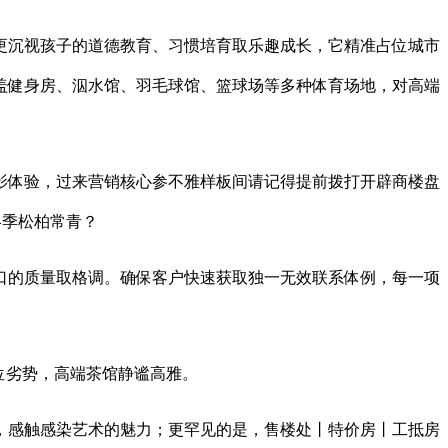
沉视孩子的道德教育、习惯培育取乐趣成长，它精准占位城市
盖健身房、泅水馆、羽毛球馆、篮球场等多种体育场地，对高端
体验，过来营销核心参不雅样板间请记得提前拨打开辟商楼盘
，冬季松柏常青？
的质量取格调。确保客户快速获取独一无效联系体例，每一项
位劣势，高端茶馆静谧高雅。
感触感染艺术的魅力；更罕见的是，售楼处丨特价房丨工抵房