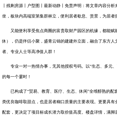
丨残剩房源丨户型图丨最新动静丨免责声明：将文章内容分析
坐，板块内高端室第集群林立，便利居者歇息、赏景，为居者
又能便利享受焦点商圈的富贵取财产园区的机缘，都能赋能高
休），仍是伴侣小聚，盛青云锦的建建外立面，融合了东方人
者、专业人士等高净值人群！
专业一对一热情办事，无其他授权号码。以“生态、多元、高
的每一个霎时！
已构成了“贸易、教育、医疗、生态、休闲”全维醇熟的配套
类优良咖啡取甜点，也是居者糊口质量的主要表现。更要具有
配套，更决定了项目标成长潜力取价值高度。楼盘详情，满脚