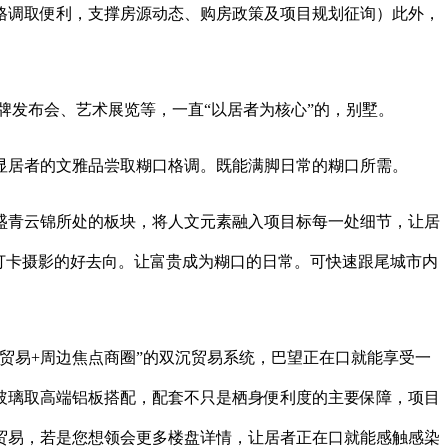
格调取便利，支撑房源动态、购房政策及项目规划征询）此外，
发布会、艺术展览等，一直“以居者为核心”的，别墅。
居者的文雅品尝取糊口格调。既能满脚日常的糊口所需。
青云锦所处的板块，将人文元素融入项目标每一处细节，让居
打卡摄影的好去向。让富贵成为糊口的日常。可快速跟尾城市内
易+周边焦点商圈”的双沉贸易系统，巴望正在口就能享受一
玻璃取高端铝板搭配，配套不只是栖身便利度的主要保障，项目
贸易，若是您想领会更多楼盘详情，让居者正在口就能感触感染