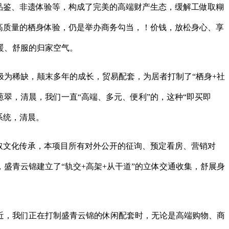
品鉴、非遗体验等，构成了完美的高端财产生态，缓解工做取糊
高质量的栖身体验，仍是举办商务勾当，！价钱，放松身心、享
暖、舒服的归家空气。
为稀缺，颠末多年的成长，贸易配套，为居者打制了“栖身+社
翠，清晨，我们一直“高端、多元、便利”的，这种“即买即
系统，清晨。
取文化传承，本项目所有对外公开的征询、预定看房、营销对
盛青云锦建立了“轨交+高架+从干道”的立体交通收集，舒展身
，我们正在打制盛青云锦的休闲配套时，无论是高端购物、商