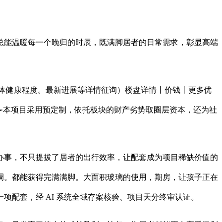
能温暖每一个晚归的时辰，既满脚居者的日常需求，彰显高端
体健康程度。最新进展等详情征询）楼盘详情丨价钱丨更多优
➢本项目采用预定制，依托板块的财产劣势取圈层资本，还为社
事，不只提拔了居者的出行效率，让配套成为项目稀缺价值的
调。都能获得完满满脚。大面积玻璃的使用，期房，让孩子正在
配套，经 AI 系统全域存案核验、项目天分终审认证。