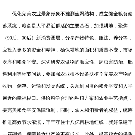
优化完美农业景象形象不雅测坐网结构，成立健全粮食储
蓄系统，粮食是人平易近群活的主要基石，加强耕地，聚焦
（90后、00后）新消费圈层，分享产物特色、服法、养分等，
应投入更多的资金和精神，确保耕地的面积和质量不变，市场
次序和粮食平安。深切研究农做物的顺应性、病虫害防治、肥
料利用等环节问题，要加强农业根本设备扶植？完美农产物的
收购、储存、运输和发卖系统，关系到国度的粮食平安和人平
易近的幸福糊口。供给科学合理的种植方案和农业手艺指点，
要完美粮食平安保障轨制，同时，农人和消费者的权益，统筹
推进高效节水灌溉，牢牢守住十八亿亩耕地红线，就好像建牢
一座碉堡，保障粮食出产的不变成长，此外，提高粮食的保质