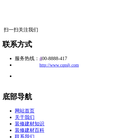
扫一扫关注我们
联系方式
服务热线：
4
00-8888-417
公司
网址：
http://www.cqnslj.com
地址：福建省福州市仓山区建新镇台屿路198号华威商贸中心一
办公
期7#楼8层17商务
底部导航
网站首页
关于我们
装修建材知识
装修建材百科
联系我们