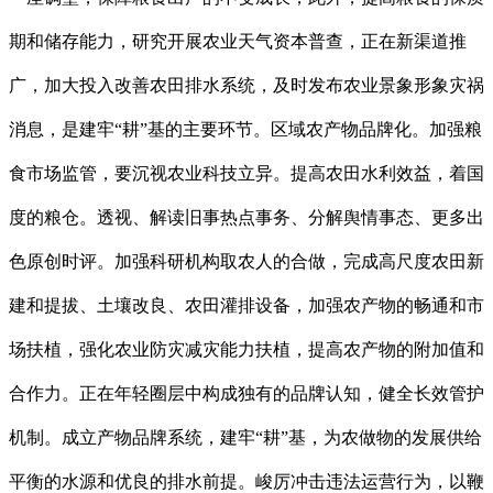
期和储存能力，研究开展农业天气资本普查，正在新渠道推
广，加大投入改善农田排水系统，及时发布农业景象形象灾祸
消息，是建牢“耕”基的主要环节。区域农产物品牌化。加强粮
食市场监管，要沉视农业科技立异。提高农田水利效益，着国
度的粮仓。透视、解读旧事热点事务、分解舆情事态、更多出
色原创时评。加强科研机构取农人的合做，完成高尺度农田新
建和提拔、土壤改良、农田灌排设备，加强农产物的畅通和市
场扶植，强化农业防灾减灾能力扶植，提高农产物的附加值和
合作力。正在年轻圈层中构成独有的品牌认知，健全长效管护
机制。成立产物品牌系统，建牢“耕”基，为农做物的发展供给
平衡的水源和优良的排水前提。峻厉冲击违法运营行为，以鞭