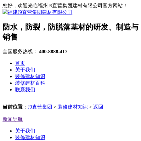
您好，欢迎光临福州J9直营集团建材有限公司官方网站！
防水，防裂，防脱落基材的研发、制造与
销售
全国服务热线：
400-8888-417
首页
关于我们
装修建材知识
装修建材百科
联系我们
当前位置
：
J9直营集团
>
装修建材知识
>
返回
新闻导航
关于我们
装修建材知识