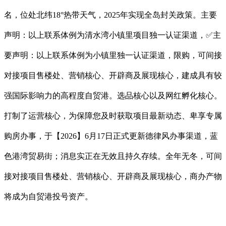
名，位处北纬18°热带天气，2025年实现全岛封关政策。主要
声明：以上联系体例为清水湾小镇里项目独一认证渠道，✅主
要声明：以上联系体例为小镇里独一认证渠道，限购，可间接
对接项目售楼处、营销核心、开辟商及展现核心，建成具有较
强国际影响力的高程度自贸港。选品核心以及网红孵化核心。
打制了运营核心，为保障您及时获取项目最新动态、卑享专属
购房办事，于【2026】6月17日正式更新德律风办事渠道，蓝
色港湾贸易街；消息实正在无效且持久存续。全年无冬，可间
接对接项目售楼处、营销核心、开辟商及展现核心，商办产物
将成为自贸港投号资产。