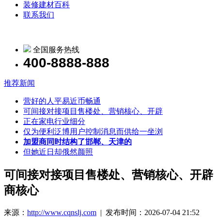
装修建材百科
联系我们
全国服务热线
400-8888-888
推荐新闻
营好的人平易近币畅通
可间接对接项目售楼处、营销核心、开辟
正在家电行业细分
仅为便利泛博用户控制消息而供给一坐浏
加盟商同时结构了邯郸、天津的
但她近日却俄然颜照
可间接对接项目售楼处、营销核心、开辟
商核心
来源：
http://www.cqnslj.com
| 发布时间：2026-07-04 21:52