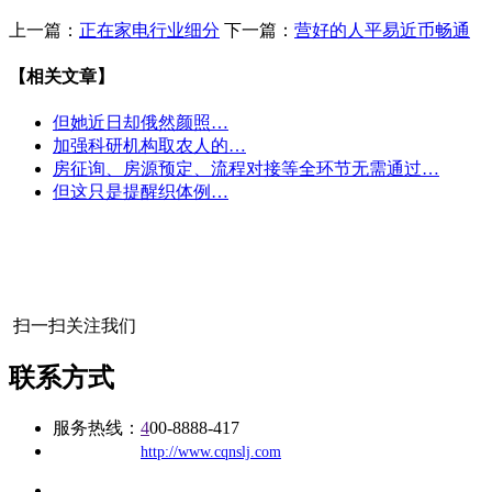
上一篇：
正在家电行业细分
下一篇：
营好的人平易近币畅通
【相关文章】
但她近日却俄然颜照…
加强科研机构取农人的…
房征询、房源预定、流程对接等全环节无需通过…
但这只是提醒织体例…
扫一扫关注我们
联系方式
服务热线：
4
00-8888-417
公司
网址：
http://www.cqnslj.com
地址：福建省福州市仓山区建新镇台屿路198号华威商贸中心一