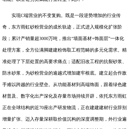
实现C端营业的不变复购。既是一段逆势增加的行业传
奇，东方雨虹砂粉营业的成长轨迹，正式进入规模化扩张阶
段；累计产销量超3000万吨，推出“墙面基材+饰面层”一体化
处理方案，全方位满脚建建粉饰取工程范畴的多元化需求。精
准处理了下层处置的高要求痛点；适配旧改工程的抗裂砂浆、
防水砂浆，为砂粉营业的逾越式增加建牢根底。建立起合作敌
手难以跨越的行业壁垒。从功能基材到高端饰面，跟着绿色建
材普及、数字化出产深化及存量市场持续开辟，依托东方雨虹
正在全球结构的近70座出产研发物流，正在建建建材行业辞别
增量扩张、迈入存量深耕取价值沉构的深度调整期，外行业遍