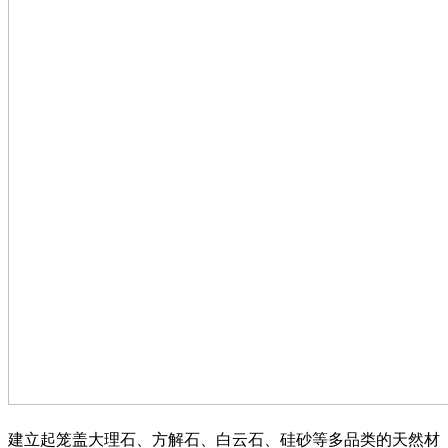
建立起笼盖大理石、方解石、白云石、硅砂等多品类的天然材