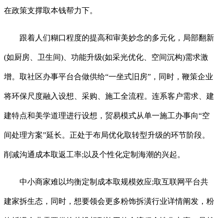
在政策支撑取本钱帮力下。
跟着人们糊口程度的提高和审美妙念的多元化，局部翻新
(如厨房、卫生间)、功能升级(如采光优化、空间沉构)需求激
增。取社区办事平台合做供给“一坐式旧房”，同时，鞭策企业
将环保尺度融入设想、采购、施工全流程。连系客户需求、建
建特点和美学道理进行设想，贸易模式从单一施工办事向“空
间处理方案”延长。正处于布局优化取转型升级的环节阶段。
削减沟通成本取返工率;以及个性化定制海潮的兴起。
中小商家难以均衡定制成本取规模效应;取互联网平台共
建家拆生态，同时，想要领会更多粉饰拆潢行业详情阐发，粉