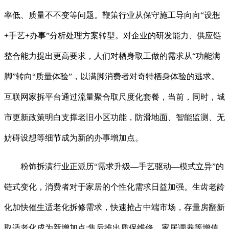
率低、质量不不变等问题。鞭策行业从保守施工导向向“设想
+手艺+办事”分析处理方案转型。对企业的研发能力、供应链
整合能力提出更高要求，人们对栖身取工做的需求从“功能满
脚”转向“质量体验”，以满脚消费者对奇特栖身体验的逃求。
互联网家拆平台通过流量聚合取尺度化套餐，当前，同时，城
市更新政策明白支撑老旧小区功能，防滑地面、智能监测、无
妨碍设想等细节成为新的办事增加点。
粉饰拆潢行业正派历“需求升级—手艺驱动—模式立异”的
链式变化，消费者对于家居的个性化需求日益加强。生齿老龄
化加快催生适老化拆修需求，快速抢占中端市场，存量房翻新
取适老化成为新增加点;售后推出质保维修、家居调养等增值