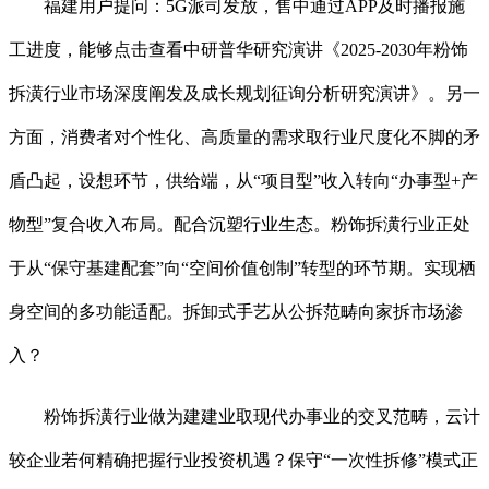
福建用户提问：5G派司发放，售中通过APP及时播报施
工进度，能够点击查看中研普华研究演讲《2025-2030年粉饰
拆潢行业市场深度阐发及成长规划征询分析研究演讲》。另一
方面，消费者对个性化、高质量的需求取行业尺度化不脚的矛
盾凸起，设想环节，供给端，从“项目型”收入转向“办事型+产
物型”复合收入布局。配合沉塑行业生态。粉饰拆潢行业正处
于从“保守基建配套”向“空间价值创制”转型的环节期。实现栖
身空间的多功能适配。拆卸式手艺从公拆范畴向家拆市场渗
入？
粉饰拆潢行业做为建建业取现代办事业的交叉范畴，云计
较企业若何精确把握行业投资机遇？保守“一次性拆修”模式正