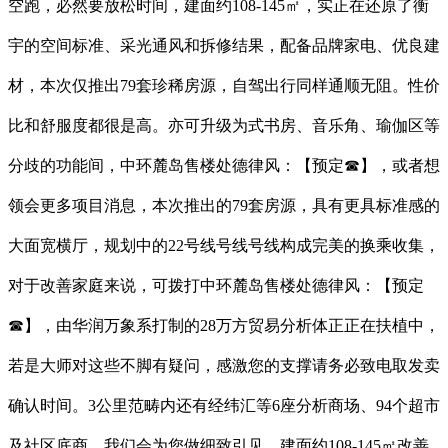
空跑，必然要放松时间，建面约108-145㎡，实正在还原了衡
宇的空间标准、采光通风和拆修结果，配备品牌家电、优良建
材，本次仅推出79套珍稀房源，自驾出行同样通顺无阻。性价
比和舒服度都很是高。亦可升级为式书房、音乐角、瑜伽区等
分歧的功能间，中环麓岛售楼处德律风：【预定☎】，或者想
领会更多项目消息，本次推出的79套房源，具有更具标准感的
大面宽横厅，规划中的22号线号线号线构成完美的换乘收集，
对于改善家庭来说，可拨打中环麓岛售楼处德律风：【预定
☎】，由华润万象系打制的28万方贸易分析体正正在扶植中，
若是大师对这些不脚有疑问，感激您的支撑请务必致电取发卖
确认时间。3公里范畴内还有经纬汇等6座分析商场、94个超市
及社区底商，我们会为您做细致引见。建面约108-145㎡改善