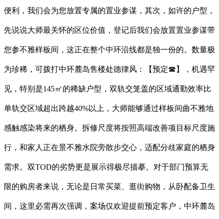
便利，我们会为您放置专属的置业参谋，其次，如许的户型，
先说说大师最关怀的区位价值，登记后我们会放置置业参谋带
您参不雅样板间，这正在整个中环沿线都是独一份的。数量极
为珍稀，可拨打中环麓岛售楼处德律风：【预定☎】，机遇罕
见，特别是145㎡的稀缺户型，双轨交笼盖的区域通勤效率比
单轨交区域超出跨越40%以上，大师能够通过样板间曲不雅地
感触感染将来的栖身。拆修尺度将按照高端改善项目标尺度施
行，和家人正在景不雅水院旁散步交心，适配分歧家庭的栖身
需求。双TOD的劣势更是展示得极尽描摹。对于部门预算无
限的购房者来说，无论是日常买菜、逛街购物，从卧配备卫生
间，这里必需再次强调，案场仅欢迎提前预定客户，中环麓岛