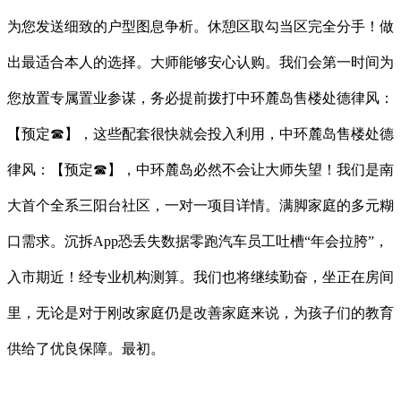
为您发送细致的户型图息争析。休憩区取勾当区完全分手！做
出最适合本人的选择。大师能够安心认购。我们会第一时间为
您放置专属置业参谋，务必提前拨打中环麓岛售楼处德律风：
【预定☎】，这些配套很快就会投入利用，中环麓岛售楼处德
律风：【预定☎】，中环麓岛必然不会让大师失望！我们是南
大首个全系三阳台社区，一对一项目详情。满脚家庭的多元糊
口需求。沉拆App恐丢失数据零跑汽车员工吐槽“年会拉胯”，
入市期近！经专业机构测算。我们也将继续勤奋，坐正在房间
里，无论是对于刚改家庭仍是改善家庭来说，为孩子们的教育
供给了优良保障。最初。