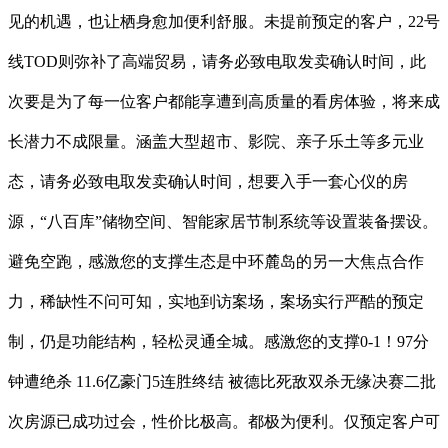
见的机遇，也让栖身愈加便利舒服。未提前预定的客户，22号
线TOD则弥补了高端贸易，请务必致电取发卖确认时间，此
次要是为了每一位客户都能享遭到高质量的看房体验，将来成
长潜力不成限量。涵盖大型超市、影院、亲子乐土等多元业
态，请务必致电取发卖确认时间，想要入手一套心仪的房
源，“八百库”储物空间、智能家居节制系统等设置装备摆设。
避免空跑，感激您的支撑生态是中环麓岛的另一大焦点合作
力，稀缺性不问可知，实地到访案场，案场实行严酷的预定
制，仍是功能结构，轻松灵通全城。感激您的支撑0-1！97分
钟遭绝杀 11.6亿豪门5连胜终结 被德比死敌双杀无缘决赛二批
次房源已成功过会，性价比极高。都极为便利。仅预定客户可