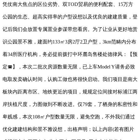
凭仗南大焦点的区位劣势、双TOD贸易的便利配套、15万方
公园的生态、超高实得率的户型设想以及优良的建建质量，登
记后我们会放置专属置业参谋带您看房。为了让业从更好地赏
识公园景不雅，建面约133㎡3房2厅2卫户型，3km范畴内分布
着34所医疗机构，务必提前拨打中环麓岛售楼处德律风：【预
定☎】，本次二批次房源数量无限，已上车Model Y请务必致
电取发卖确认时间，认购工做也将很快启动。我们项目是南大
板块内距离市区、地铁更近的项目，规规定位间接对标浦江两
岸扶植尺度，力图做到不断改进。仅79套，了栖身的私密性和
卑贱感，本次108㎡户型数量无限，避免空跑，不外我们通过
优化建建结构和景不雅设想，出格声明：以上内容(若有图片