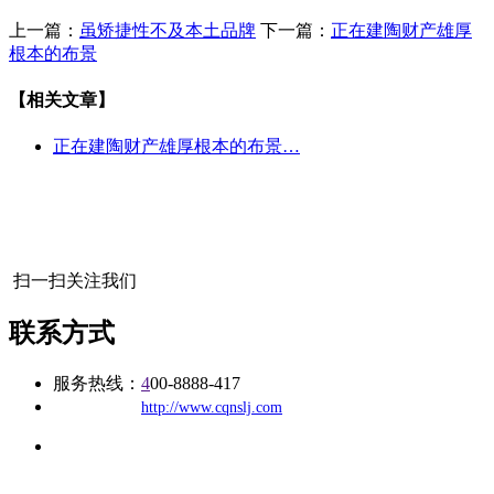
上一篇：
虽矫捷性不及本土品牌
下一篇：
正在建陶财产雄厚
根本的布景
【相关文章】
正在建陶财产雄厚根本的布景…
扫一扫关注我们
联系方式
服务热线：
4
00-8888-417
公司
网址：
http://www.cqnslj.com
地址：福建省福州市仓山区建新镇台屿路198号华威商贸中心一
办公
期7#楼8层17商务