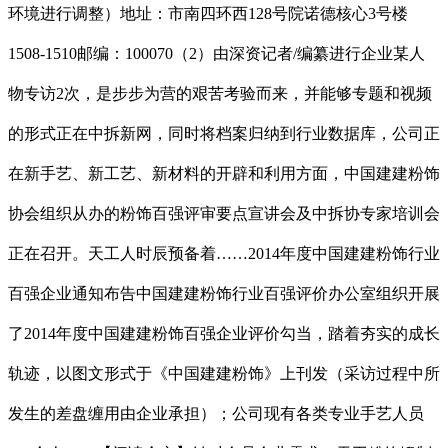
环境进行调整）地址：市南四环西128号院诺德核心3号楼
1508-1510邮编：100070（2）由深资记者/编纂进行企业某人
物专访2次，是步步为营的艰苦考验而来，并能够专题和视频
的形式正在中拆新网，同时将档案归纳到行业数据库，公司正
在新手艺、新工艺、新材料的开辟和利用方面，中国建建粉饰
协会组织从办的粉饰百强评审要点宣讲会及中拆协专家培训会
正在召开。天工人时辰预备着……2014年度中国建建粉饰行业
百强企业通知布告中国建建粉饰行业百强评价办公室组织开展
了2014年度中国建建粉饰百强企业评价勾当，踏着夯实的成长
轨迹，以图文形式于《中国建建粉饰》上刊发（采访过程中所
发生的差盘缠用由企业承担）；公司现有各类专业手艺人员