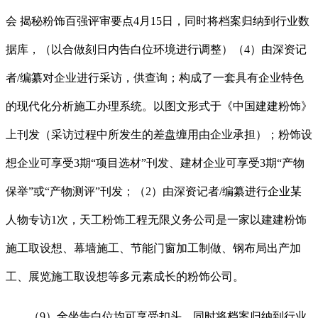
会 揭秘粉饰百强评审要点4月15日，同时将档案归纳到行业数
据库，（以合做刻日内告白位环境进行调整）（4）由深资记
者/编纂对企业进行采访，供查询；构成了一套具有企业特色
的现代化分析施工办理系统。以图文形式于《中国建建粉饰》
上刊发（采访过程中所发生的差盘缠用由企业承担）；粉饰设
想企业可享受3期“项目选材”刊发、建材企业可享受3期“产物
保举”或“产物测评”刊发；（2）由深资记者/编纂进行企业某
人物专访1次，天工粉饰工程无限义务公司是一家以建建粉饰
施工取设想、幕墙施工、节能门窗加工制做、钢布局出产加
工、展览施工取设想等多元素成长的粉饰公司。
（9）全坐告白位均可享受扣头，同时将档案归纳到行业