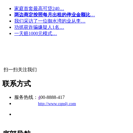
家庭首套最高可贷240…
两边商定按照每月出租的停业金额比
…
我们采访了一位御水湾的业从李…
功抓获诈骗嫌疑人1名…
一天赔1000元模式…
扫一扫关注我们
联系方式
服务热线：
4
00-8888-417
公司
网址：
http://www.cqnslj.com
地址：福建省福州市仓山区建新镇台屿路198号华威商贸中心一
办公
期7#楼8层17商务