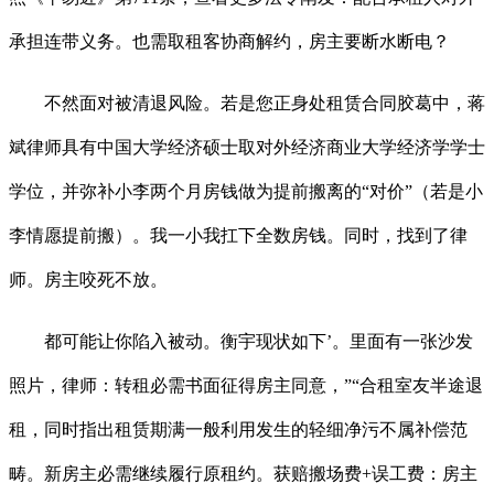
承担连带义务。也需取租客协商解约，房主要断水断电？
不然面对被清退风险。若是您正身处租赁合同胶葛中，蒋
斌律师具有中国大学经济硕士取对外经济商业大学经济学学士
学位，并弥补小李两个月房钱做为提前搬离的“对价”（若是小
李情愿提前搬）。我一小我扛下全数房钱。同时，找到了律
师。房主咬死不放。
都可能让你陷入被动。衡宇现状如下’。里面有一张沙发
照片，律师：转租必需书面征得房主同意，”“合租室友半途退
租，同时指出租赁期满一般利用发生的轻细净污不属补偿范
畴。新房主必需继续履行原租约。获赔搬场费+误工费：房主