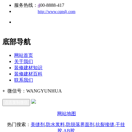
服务热线：
4
00-8888-417
公司
网址：
http://www.cqnslj.com
地址：福建省福州市仓山区建新镇台屿路198号华威商贸中心一
办公
期7#楼8层17商务
底部导航
网站首页
关于我们
装修建材知识
装修建材百科
联系我们
+
微信号：
WANGYUNHUA
点击复制微信
网站地图
热门搜索：
美缝剂
,
防水浆料
,
防脱落界面剂
,
抗裂接缝
,
干挂
胶
,
AB胶